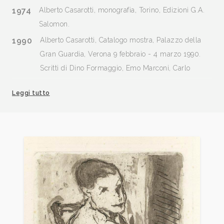
1974
Alberto Casarotti, monografia, Torino, Edizioni G.A.
Salomon.
1990
Alberto Casarotti, Catalogo mostra, Palazzo della
Gran Guardia, Verona 9 febbraio - 4 marzo 1990.
Scritti di Dino Formaggio, Emo Marconi, Carlo
Munari, Raffaello Uboldi. Numerose tavole a colori.
Leggi tutto
Cenni biografici, attività espositiva, giudizi critici
(estratti di Renato Birolli, Dino Buzzati, Raffaele De
Grada, Mario De Micheli, Gillo Dorfles, Giorgio
Kaisserlian, et al.). Elenco delle opere esposte.
Editore Comune di Verona, pp. 104.