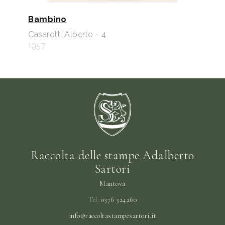
Bambino
Casarotti Alberto - 4
1957
Raccolta delle stampe Adalberto
Sartori
Mantova
Tel:
0376 324260
info@raccoltastampesartori.it