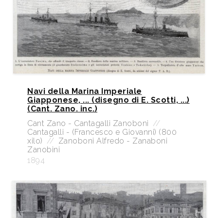
Navi della Marina Imperiale
Giapponese, ... (disegno di E. Scotti, ...)
(Cant. Zano. inc.)
Cant Zano - Cantagalli Zanoboni
//
Cantagalli - (Francesco e Giovanni) (800
xilo)
//
Zanoboni Alfredo - Zanaboni
Zanobini
1894