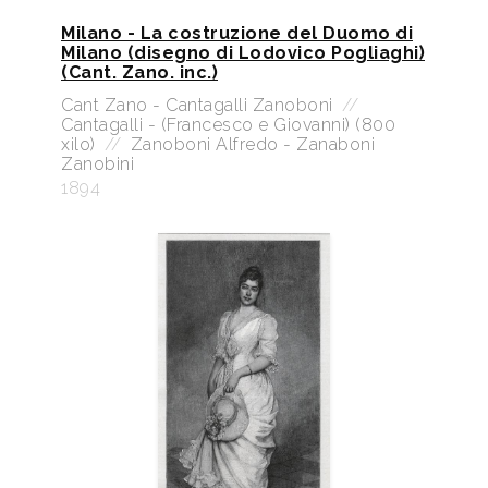
Milano - La costruzione del Duomo di
Milano (disegno di Lodovico Pogliaghi)
(Cant. Zano. inc.)
Cant Zano - Cantagalli Zanoboni
//
Cantagalli - (Francesco e Giovanni) (800
xilo)
//
Zanoboni Alfredo - Zanaboni
Zanobini
1894