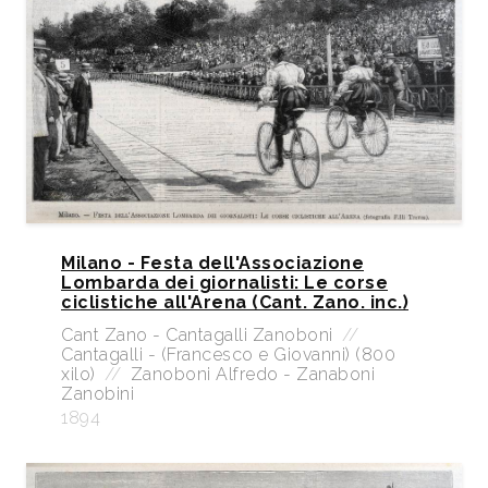
Milano - Festa dell'Associazione
Lombarda dei giornalisti: Le corse
ciclistiche all'Arena (Cant. Zano. inc.)
Cant Zano - Cantagalli Zanoboni
//
Cantagalli - (Francesco e Giovanni) (800
xilo)
//
Zanoboni Alfredo - Zanaboni
Zanobini
1894