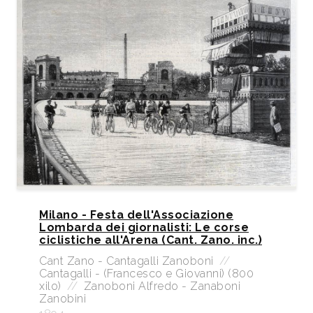
Milano - Festa dell'Associazione
Lombarda dei giornalisti: Le corse
ciclistiche all'Arena (Cant. Zano. inc.)
Cant Zano - Cantagalli Zanoboni
//
Cantagalli - (Francesco e Giovanni) (800
xilo)
//
Zanoboni Alfredo - Zanaboni
Zanobini