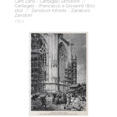
Cant Zano - Cantagalli Zanoboni
//
Cantagalli - (Francesco e Giovanni) (800
xilo)
//
Zanoboni Alfredo - Zanaboni
Zanobini
1894