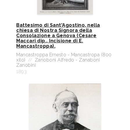
Battesimo di Sant'Agostino, nella
chiesa di Nostra Signora della
Consolazione a Genova (Cesare
Maccari dip., Incisione di E.
Mancastroppa).
Mancastroppa Ernesto - Mancastropa (800
xilo)
//
Zanoboni Alfredo - Zanaboni
Zanobini
1893