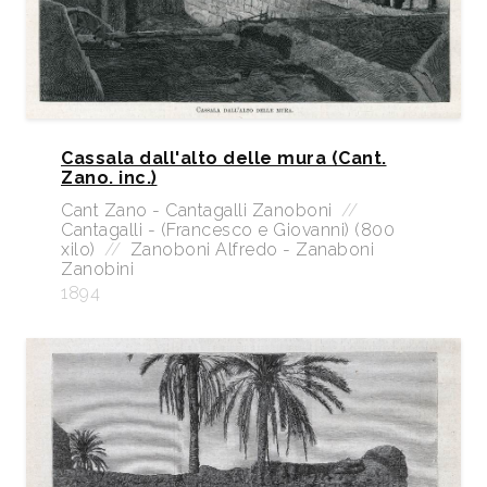
Cassala dall'alto delle mura (Cant.
Zano. inc.)
Cant Zano - Cantagalli Zanoboni
//
Cantagalli - (Francesco e Giovanni) (800
xilo)
//
Zanoboni Alfredo - Zanaboni
Zanobini
1894