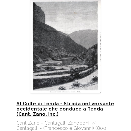
Al Colle di Tenda - Strada nel versante
occidentale che conduce a Tenda
(Cant. Zano. inc.)
Cant Zano - Cantagalli Zanoboni
//
Cantagalli - (Francesco e Giovanni) (800