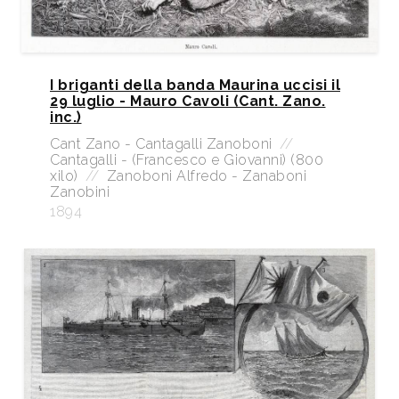
I briganti della banda Maurina uccisi il
29 luglio - Mauro Cavoli (Cant. Zano.
inc.)
Cant Zano - Cantagalli Zanoboni
//
Cantagalli - (Francesco e Giovanni) (800
xilo)
//
Zanoboni Alfredo - Zanaboni
Zanobini
1894