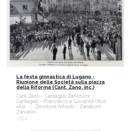
La festa ginnastica di Lugano -
Riunione delle Società sulla piazza
della Riforma (Cant. Zano. inc.)
Cant Zano - Cantagalli Zanoboni
//
Cantagalli - (Francesco e Giovanni) (800
xilo)
//
Zanoboni Alfredo - Zanaboni
Zanobini
1894