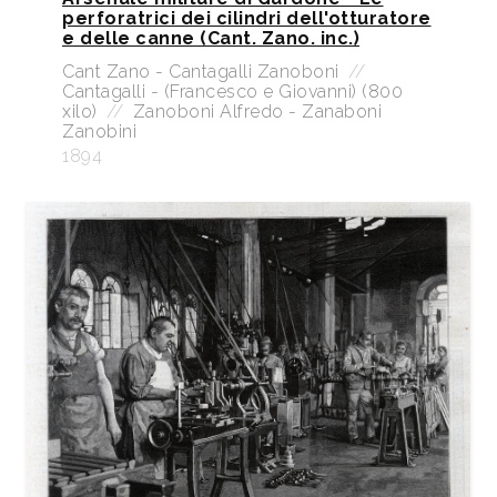
perforatrici dei cilindri dell'otturatore
e delle canne (Cant. Zano. inc.)
Cant Zano - Cantagalli Zanoboni
//
Cantagalli - (Francesco e Giovanni) (800
xilo)
//
Zanoboni Alfredo - Zanaboni
Zanobini
1894