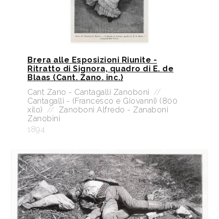
Brera alle Esposizioni Riunite -
Ritratto di Signora, quadro di E. de
Blaas (Cant. Zano. inc.)
Cant Zano - Cantagalli Zanoboni
//
Cantagalli - (Francesco e Giovanni) (800
xilo)
//
Zanoboni Alfredo - Zanaboni
Zanobini
1894