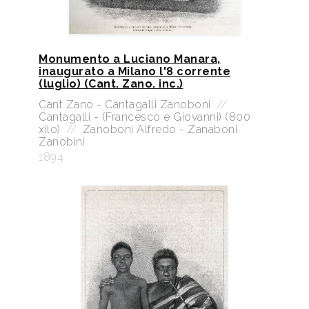
Monumento a Luciano Manara,
inaugurato a Milano l'8 corrente
(luglio) (Cant. Zano. inc.)
Cant Zano - Cantagalli Zanoboni
//
Cantagalli - (Francesco e Giovanni) (800
xilo)
//
Zanoboni Alfredo - Zanaboni
Zanobini
1894