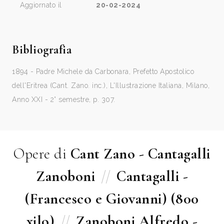
Aggiornato il
20-02-2024
Bibliografia
1894 - Padre Michele da Carbonara, Prefetto Apostolico
dell'Eritrea (Cant. Zano. inc.), L'Illustrazione Italiana, Milano,
Anno XXI - 2° semestre, p. 307.
Opere di
Cant Zano - Cantagalli
Zanoboni
//
Cantagalli -
(Francesco e Giovanni) (800
xilo)
//
Zanoboni Alfredo -