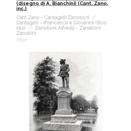
(disegno di A. Bianchini) (Cant. Zano.
inc.)
Cant Zano - Cantagalli Zanoboni
//
Cantagalli - (Francesco e Giovanni) (800
xilo)
//
Zanoboni Alfredo - Zanaboni
Zanobini
1894