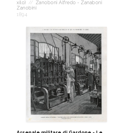
xilo)
//
Zanoboni Alfredo - Zanaboni
Zanobini
1894
Arsenale militare di Gardone - Le