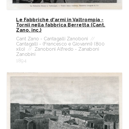
Le Fabbriche d'armi in Valtrompia -
Tornii nella fabbrica Berretta (Cant.
Zano. inc.)
Cant Zano - Cantagalli Zanoboni
//
Cantagalli - (Francesco e Giovanni) (800
xilo)
//
Zanoboni Alfredo - Zanaboni
Zanobini
1894