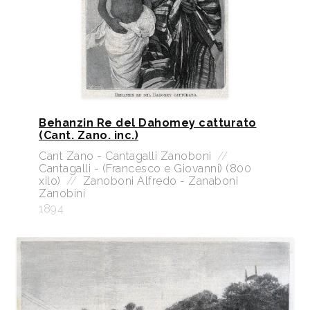
Behanzin Re del Dahomey catturato
(Cant. Zano. inc.)
Cant Zano - Cantagalli Zanoboni
//
Cantagalli - (Francesco e Giovanni) (800
xilo)
//
Zanoboni Alfredo - Zanaboni
Zanobini
1894