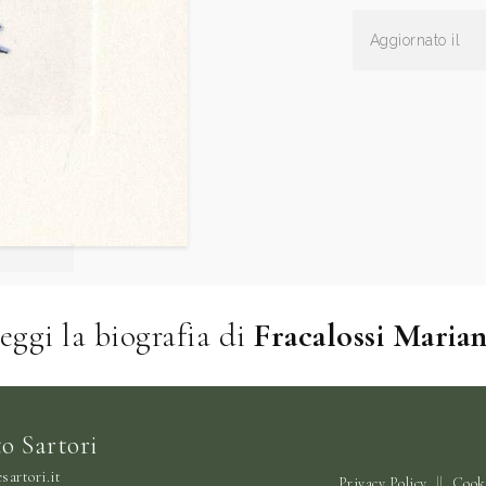
Aggiornato il
eggi la biografia di
Fracalossi Maria
o Sartori
sartori.it
Privacy Policy
||
Cooki