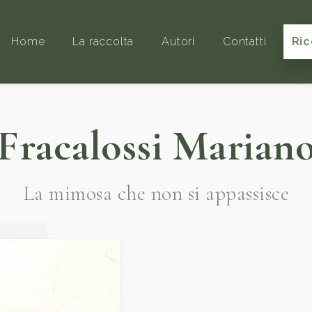
Home
La raccolta
Autori
Contatti
Ric
Fracalossi Marian
La mimosa che non si appassisce