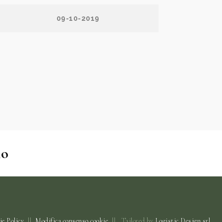
09-10-2019
no
e Policy
||
Modifica consenso cookie
||
Tailored by
Logistic Design srl