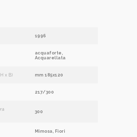
1996
acquaforte,
Acquarellata
(H x B)
mm 185x120
217/300
era
300
Mimosa, Fiori