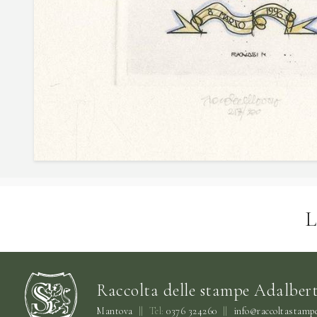
L
Raccolta delle stampe Adalbert
Mantova
||
Tel:
0376 324260
||
info@raccoltastampe