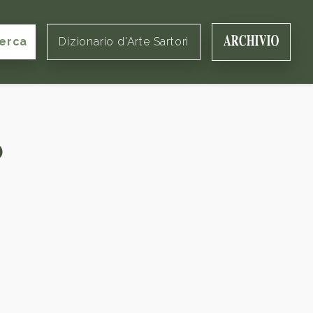
erca
Dizionario d'Arte Sartori
o