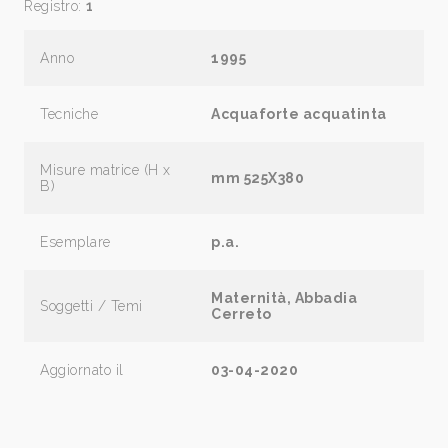
Registro:
1
Anno
1995
Tecniche
Acquaforte acquatinta
Misure matrice (H x
mm 525X380
B)
Esemplare
p.a.
Maternità, Abbadia
Soggetti / Temi
Cerreto
Aggiornato il
03-04-2020