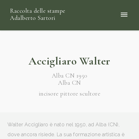
Raccolta delle stampe
Adalberto Sartori
Accigliaro Walter
Alba CN 1950
Alba CN
incisore pittore scultore
Walter Accigliaro è nato nel 1950, ad Alba (CN),
dove ancora risiede. La sua formazione artistica è