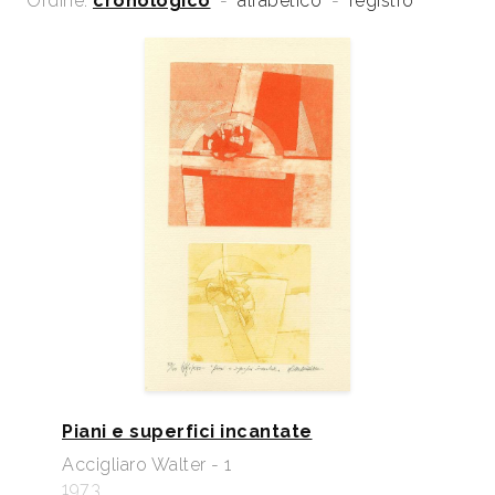
Ordine:
cronologico
-
alfabetico
-
registro
Piani e superfici incantate
Accigliaro Walter - 1
1973