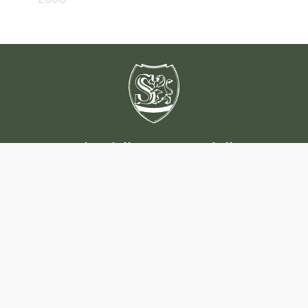
Raccolta delle stampe Adalberto
Sartori
Mantova
Tel:
0376 324260
info@raccoltastampesartori.it
Privacy Policy
||
Cookie Policy
||
Modifica consenso cookie