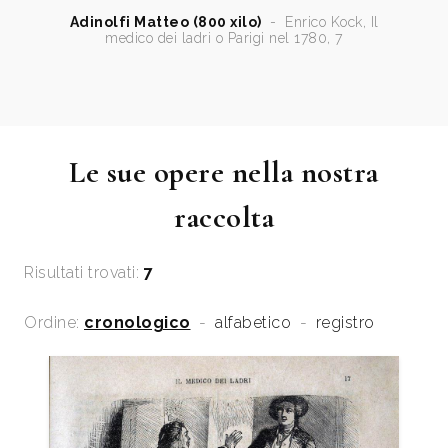
Adinolfi Matteo (800 xilo)
-
Enrico Kock, Il
medico dei ladri o Parigi nel 1780, 7
Le sue opere nella nostra
raccolta
Risultati trovati:
7
Ordine:
cronologico
-
alfabetico
-
registro