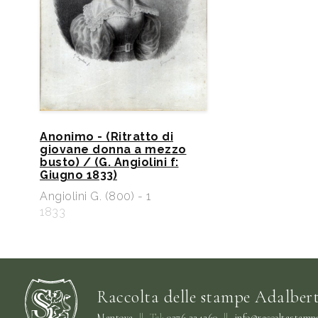
Anonimo - (Ritratto di
giovane donna a mezzo
busto) / (G. Angiolini f:
Giugno 1833)
Angiolini G. (800) - 1
1833
Raccolta delle stampe Adalbert
Mantova
||
Tel:
0376 324260
||
info@raccoltastampe