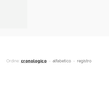
Ordine:
cronologico
-
alfabetico
-
registro