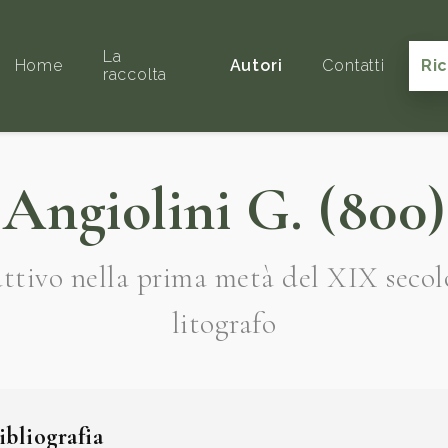
La
Home
Autori
Contatti
Ri
raccolta
Angiolini G. (800)
attivo nella prima metà del XIX secol
litografo
ibliografia