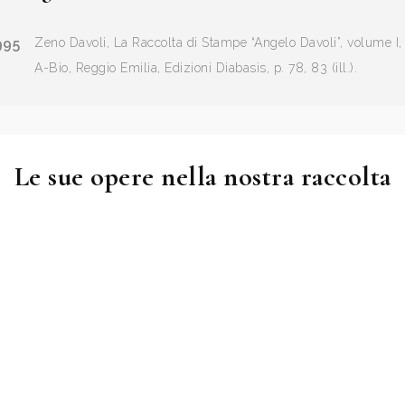
995
Zeno Davoli, La Raccolta di Stampe “Angelo Davoli”, volume I,
A-Bio, Reggio Emilia, Edizioni Diabasis, p. 78, 83 (ill.).
Le sue opere nella nostra raccolta