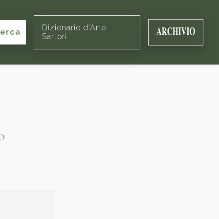
Dizionario d'Arte
cerca
Sartori
o