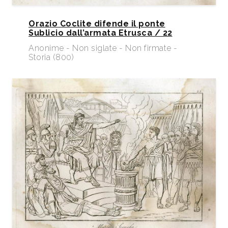
Orazio Coclite difende il ponte
Sublicio dall’armata Etrusca / 22
Anonime - Non siglate - Non firmate -
Storia (800)