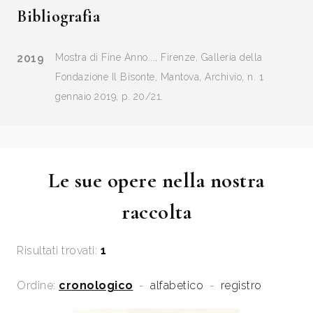
Bibliografia
2019
Mostra di Fine Anno..., Firenze, Galleria della
Fondazione Il Bisonte, Mantova, Archivio, n. 1
gennaio 2019, p. 20/21.
Le sue opere nella nostra
raccolta
Risultati trovati:
1
Ordine:
cronologico
-
alfabetico
-
registro