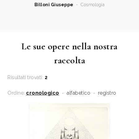
Billoni Giuseppe
-
Cosmologia
Le sue opere nella nostra
raccolta
Risultati trovati:
2
Ordine:
cronologico
-
alfabetico
-
registro