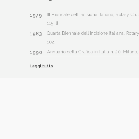
1979
III Biennale dell’Incisione Italiana, Rotary Clu
115 ill.
1983
Quarta Biennale dell’Incisione Italiana, Rotary
102.
1990
Annuario della Grafica in Italia n. 20. Milano
2001
I° Biennale Nazionale d’Incisione “Giuseppe P
Leggi tutto
mostra, Cavaion Veronese (VR), pp. 51, 71.
2009
4° Biennale Nazionale d’Incisione “Giuseppe 
catalogo mostra, Cavaion Veronese (VR), pp. 