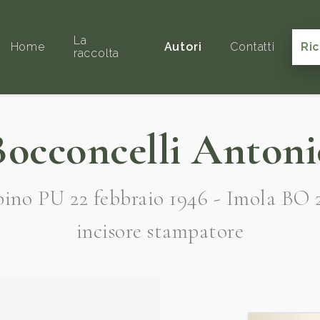
La
Home
Autori
Contatti
Ri
raccolta
Bocconcelli Antoni
ino PU 22 febbraio 1946 - Imola BO 
incisore stampatore