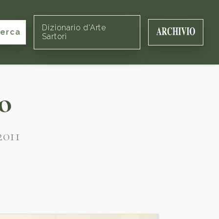
Dizionario d'Arte
cerca
Sartori
o
2011