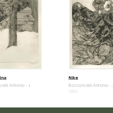
ina
Nike
elli Antonio - 1
Bocconcelli Antonio - 
1994