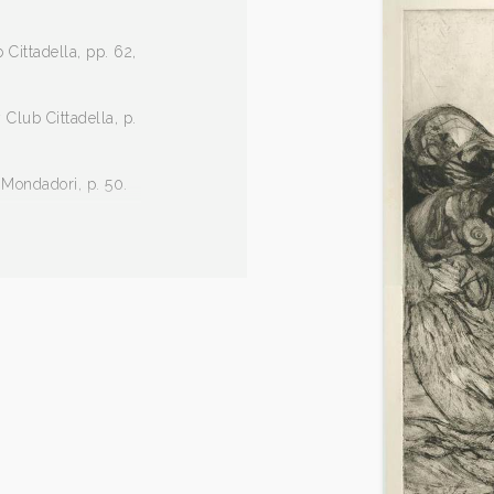
b Cittadella, pp. 62,
 Club Cittadella, p.
, Mondadori, p. 50.
olanschi”, catalogo
Polanschi”,
29, 64, 65.