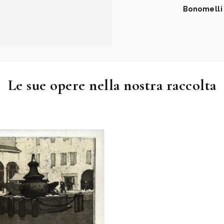
Bonomelli
zia con
zata la mostra:
 a cura di Marco
Le sue opere nella nostra raccolta
” di Seriate.
arantasei vedute
icolari ecc.),
 di castelli e
atto