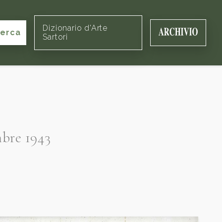
Dizionario d'Arte
cerca
Sartori
mbre 1943