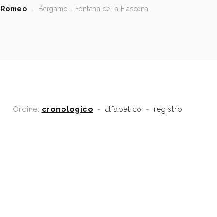
 Romeo
-
Bergamo - Fontana della Fiascona
Ordine:
cronologico
-
alfabetico
-
registro