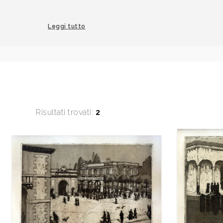
Nel 1938 è presente alla XXI Biennale di Vene
Leggi tutto
l'incisione: Palazzolo sull'Oglio.
Dall’11 marzo al 1 aprile 2000 gli viene organiz
Romeo Bonomelli 1871 - 1943, Disegni inediti,
Lorandi. nella Sala Espositiva “Virgilio Carbonari
Tra la sua produzione artistica si ricordano qu
Risultati trovati:
2
della città di Bergamo (angoli tipici, scorci part
quattordici vedute di Palazzolo, dodici soggetti
ruderi di fortilizi della provincia, e qualche ritr
all'acquatinta.
Bibliografia: