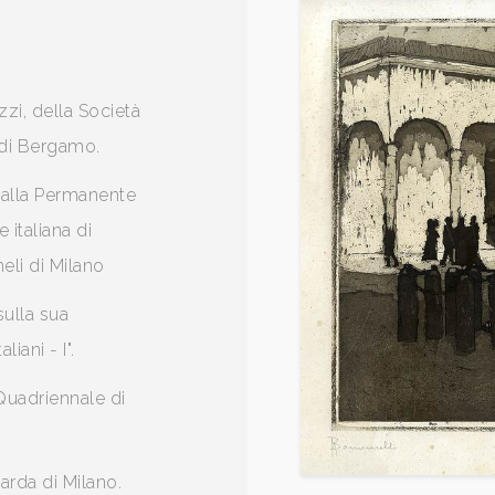
zzi, della Società
o di Bergamo.
e alla Permanente
 italiana di
eli di Milano
sulla sua
iani - I".
Quadriennale di
arda di Milano.