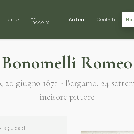
La
Home
Autori
Contatti
Ri
raccolta
Bonomelli Romeo
 20 giugno 1871 - Bergamo, 24 sette
incisore pittore
 la guida di