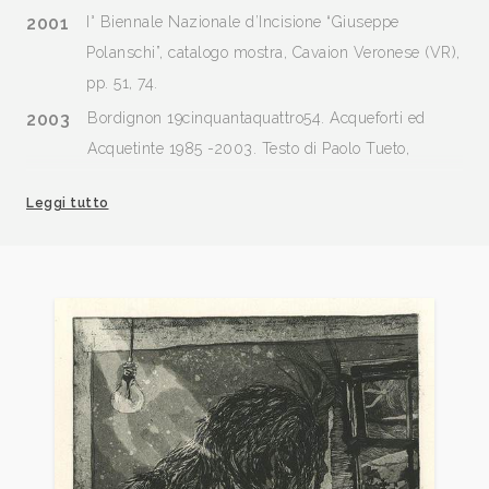
2001
I° Biennale Nazionale d’Incisione “Giuseppe
Polanschi”, catalogo mostra, Cavaion Veronese (VR),
pp. 51, 74.
2003
Bordignon 19cinquantaquattro54. Acqueforti ed
Acquetinte 1985 -2003. Testo di Paolo Tueto,
monografia, Estroprint, Belvedere di Tezze.
Leggi tutto
2005
Incisori Contemporanei a cura di Arianna Sartori:
Gabriele Bordignon, Mantova, Archivio n. 6 giugno,
p. 47
2005
Premio Acqui. VII Biennale Internazionale per
l’Incisione. Rotary Club Acqui Terme - Ovada,
catalogo mostra, Mazzotta, p. 58
2006
Incisori Italiani Contemporanei, Vigonza (Pd),
Associazione Nazionale Incisori Italiani, pp.
198/201.