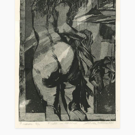
2006
Arianna Sartori, a cura di, Il vino inciso, La vite,
l’uva, il vino. Prima raccolta - 2006, Mantova,
Centro Studi Sartori per la Grafica, pp.nn.
2006
Elena Viganò, Volti e paesaggi in alcuni artisti
contemporanei, su: Grafica d’Arte, Milano, n.68
ottobre-dicembre, pp. 26/29.
2007
Arianna Sartori, a cura di, Antonia Campanella,
presentazione, Una mostra incisa, Mantova, Centro
Studi Sartori per la Grafica, pp.nn.
2007
Museo della Grafica del Comune di Ostiglia,
Seconda raccolta, a cura di Adalberto Sartori,
catalogo mostra, Mantova, Arianna Sartori Editore,
pp. 24, 25, 114.
2009
4° Biennale Nazionale d’Incisione “Giuseppe
Polanschi”, catalogo mostra, Cavaion Veronese (VR),