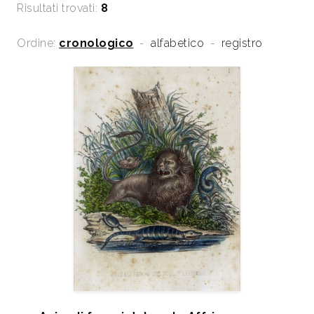
Risultati trovati:
8
Ordine:
cronologico
-
alfabetico
-
registro