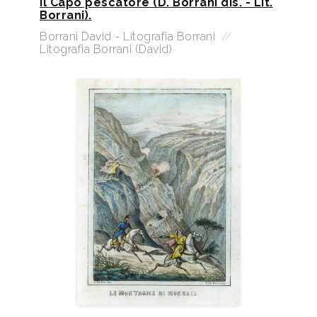
Il Capo pescatore (D. Borrani dis. - Lit.
Borrani).
Borrani David - Litografia Borrani
//
Litografia Borrani (David)