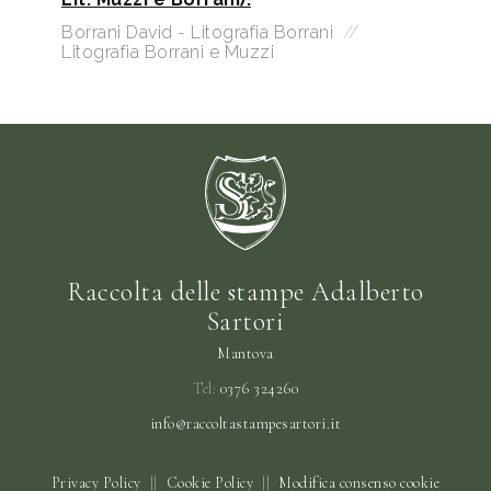
Borrani David - Litografia Borrani
//
Litografia Borrani e Muzzi
Raccolta delle stampe Adalberto
Sartori
Mantova
Tel:
0376 324260
info@raccoltastampesartori.it
Privacy Policy
||
Cookie Policy
||
Modifica consenso cookie