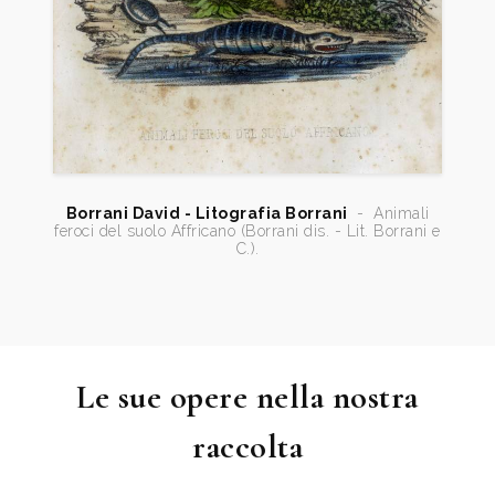
Borrani David - Litografia Borrani
-
Animali
feroci del suolo Affricano (Borrani dis. - Lit. Borrani e
C.).
Le sue opere nella nostra
raccolta