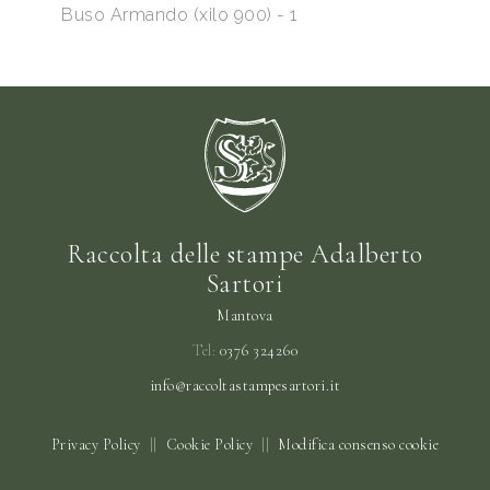
Buso Armando (xilo 900) - 1
Raccolta delle stampe Adalberto
Sartori
Mantova
Tel:
0376 324260
info@raccoltastampesartori.it
Privacy Policy
||
Cookie Policy
||
Modifica consenso cookie