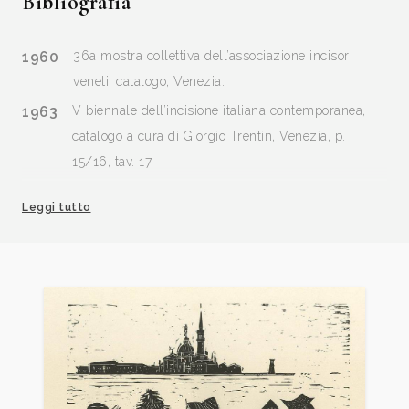
Bibliografia
1960
36a mostra collettiva dell’associazione incisori
veneti, catalogo, Venezia.
1963
V biennale dell’incisione italiana contemporanea,
catalogo a cura di Giorgio Trentin, Venezia, p.
15/16, tav. 17.
1963
Italianische Druckgraphik vom XVI, bis XX,
Leggi tutto
Jahrhundert, catalogo mostra, Neue Galerie und
alte Galerie am Landesmuseum Joanneum in Graz,
p. 31.
1964
Associazione Incisori Veneti, catalogo, Stedelijk
Museum “De Lakenhal” - Leiden.
1965
Moderni Incisori Veneti, catalogo mostra a cura Ass.
Inc. Veneti, Cremona, Gruppo Artistico Leonardo.
1965
VI biennale dell’incisione italiana contemporanea,