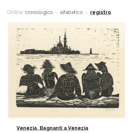
Oderzo, Palazzo Foscolo, 7 novembre - 30 gennaio
Ordine:
cronologico
-
alfabetico
-
registro
1994.
1996
La Biennale di Venezia. Le Esposizioni
Internazionali d’Arte 1895-1965, Milano, Electa,
Venezia, Biennale, p. 342.
Venezia, Bagnanti a Venezia