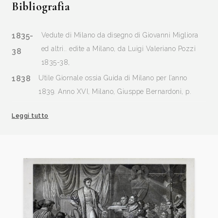
Bibliografia
1835-
Vedute di Milano da disegno di Giovanni Migliora
ed altri.. edite a Milano, da Luigi Valeriano Pozzi
38
1835-38,
1838
Utile Giornale ossia Guida di Milano per l’anno
1839. Anno XVI, Milano, Giusppe Bernardoni, p.
540.
Leggi tutto
1845
Antonio Bossi, Raccolta di Ornati applicabili a
diversi generi d’Arte, 50 tavole, Milano.
1996
Zeno Davoli, La Raccolta di Stampe “Angelo Davoli”,
volume II, Bip-Car, Reggio Emilia, Edizioni Diabasis,
p. 232.