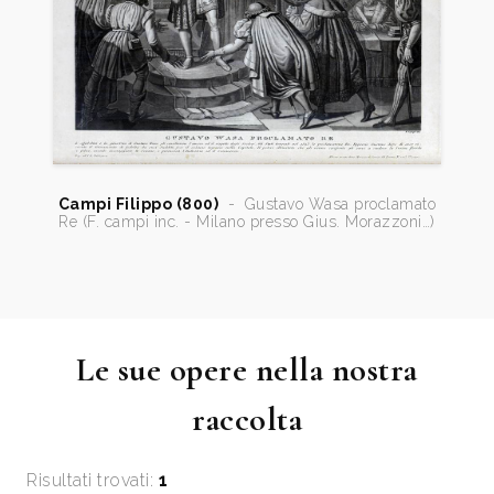
Campi Filippo (800)
-
Gustavo Wasa proclamato
Re (F. campi inc. - Milano presso Gius. Morazzoni…)
Le sue opere nella nostra
raccolta
Risultati trovati:
1