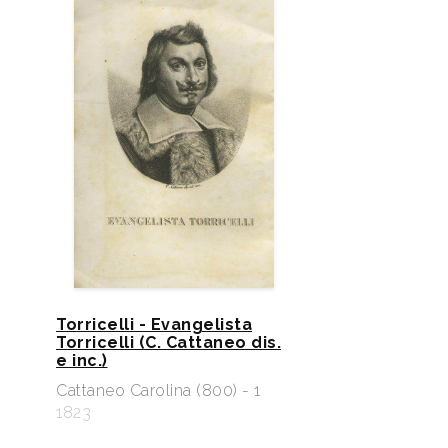
Torricelli - Evangelista
Torricelli (C. Cattaneo dis.
e inc.)
Cattaneo Carolina (800) - 1
1823