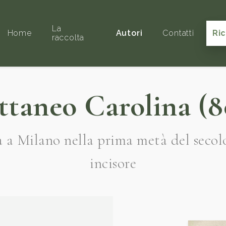
La
Home
Autori
Contatti
Ri
raccolta
ttaneo Carolina (8
a a Milano nella prima metà del seco
incisore