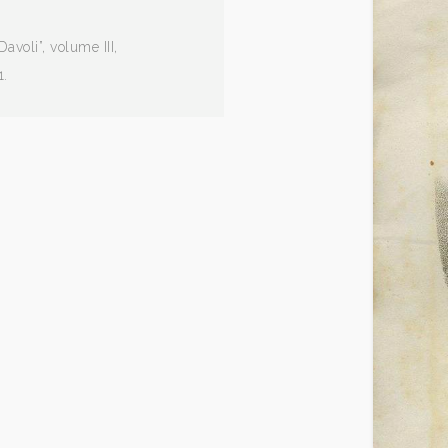
voli”, volume III,
1.