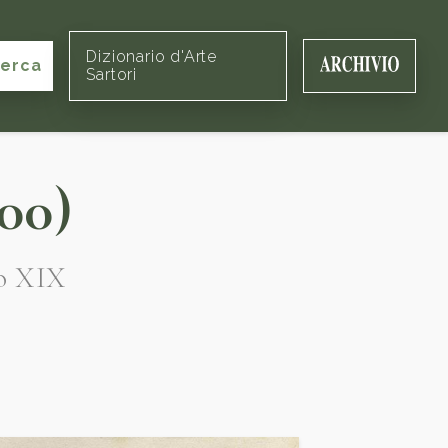
Dizionario d'Arte
cerca
Sartori
00)
lo XIX