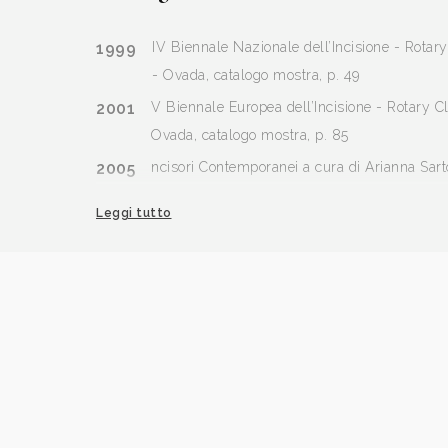
1999
IV Biennale Nazionale dell’Incisione - Rota
- Ovada, catalogo mostra, p. 49
2001
V Biennale Europea dell’Incisione - Rotary 
Ovada, catalogo mostra, p. 85
2005
ncisori Contemporanei a cura di Arianna Sartor
Mantova, Archivio, n. 2 febbraio, p. 30.
Leggi tutto