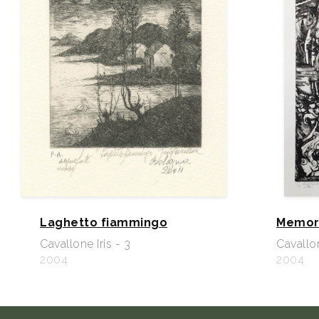
Laghetto fiammingo
Memori
Cavallone Iris - 3
Cavallon
2004
2004