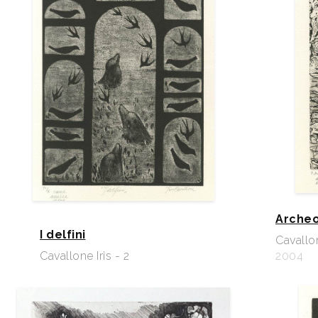
Archeo
I delfini
Cavallon
Cavallone Iris - 2
2004