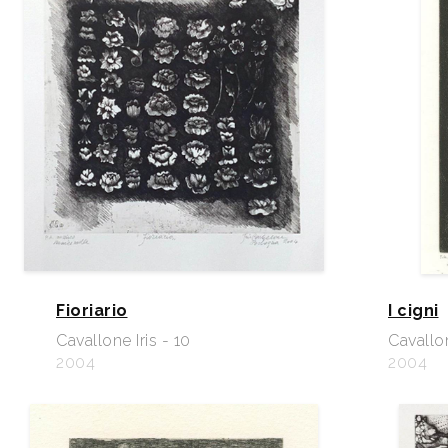
Fioriario
I cigni
Cavallone Iris - 10
Cavallon
2004
2004