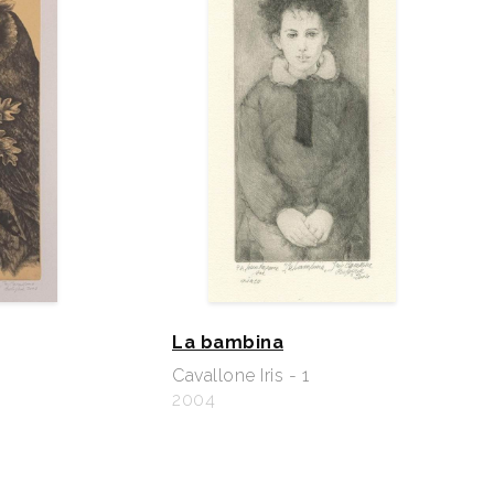
La bambina
Cavallone Iris - 1
2004