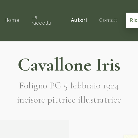
La
Home
Autori
Contatti
Ri
raccolta
Cavallone Iris
Foligno PG 5 febbraio 1924
incisore pittrice illustratrice