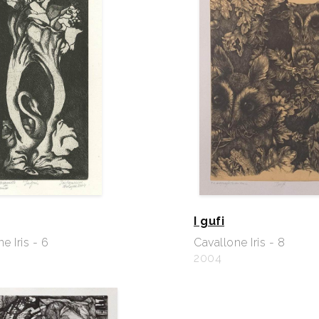
I gufi
e Iris - 6
Cavallone Iris - 8
2004