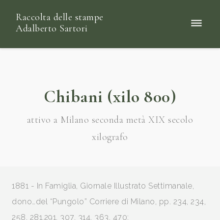
Raccolta delle stampe
Adalberto Sartori
Chibani (xilo 800)
attivo a Milano seconda metà XIX secolo
xilografo
1881 - In Famiglia, Giornale Illustrato Settimanale,
dono…del “Pungolo” Corriere di Milano, pp. 234, 234,
258, 281,291, 307, 314, 363, 470;