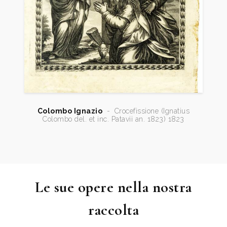
Colombo Ignazio
-
Crocefissione (Ignatius
Colombo del. et inc. Patavii an. 1823) 1823
Le sue opere nella nostra
raccolta