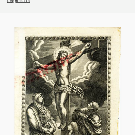
Leggi tutto
Bibliografia:
1949 - Armando Pelliccioni, Dizionario degli Artisti
Incisori Italianiii (dalle origini al XIX secolo), Carpi
(MO), Gualdi, e F., p. 63
1955 - Luigi Servolini, Dizionario Illustrato degli
incisori italiani moderni e contemporanei, Milano,
Gorlich, p. 212;
1999 - Zeno Davoli, La Raccolta di Stampe “Angelo
Davoli”, volume III, Cas-D, Reggio Emilia, Edizioni
Diabasis, p. 141/144, 155 ill.