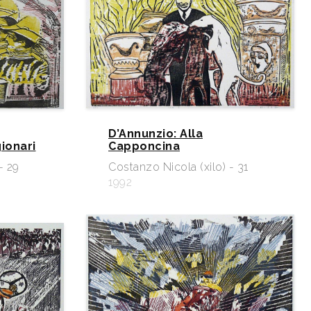
D’Annunzio: Alla
gionari
Capponcina
- 29
Costanzo Nicola (xilo) - 31
1992