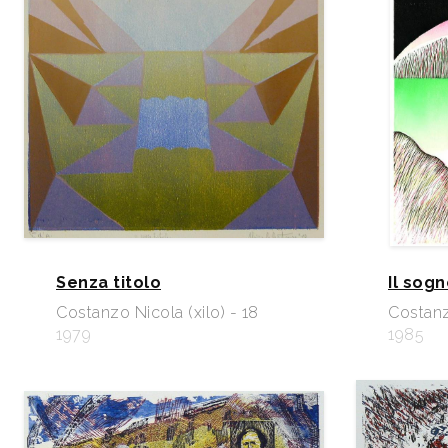
Senza titolo
Il sog
Costanzo Nicola (xilo) - 18
Costanzo
1979
1985