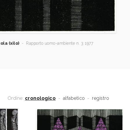
la (xilo)
-
Rapporto uomo-ambiente n. 3 1977
Ordine:
cronologico
-
alfabetico
-
registro