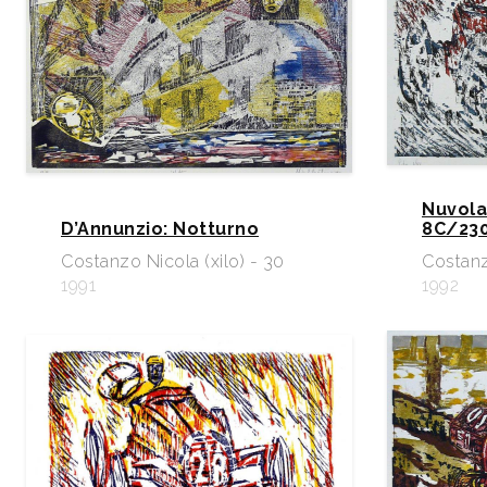
Nuvola
D’Annunzio: Notturno
8C/230
Costanzo Nicola (xilo) - 30
Costanz
1991
1992