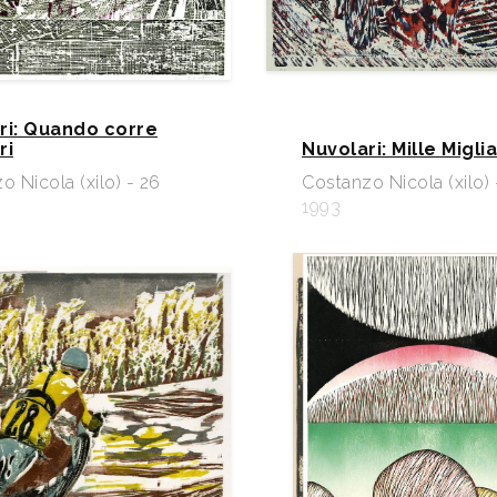
ri: Quando corre
ri
Nuvolari: Mille Miglia
o Nicola (xilo) - 26
Costanzo Nicola (xilo) 
1993