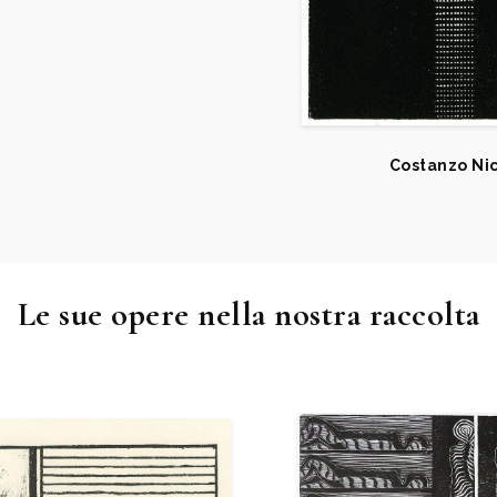
Xiloteca Adalberto
e 2008-2013, a cura
l Comune di
Costanzo Nico
, p. 32. Vetrina
. 5 maggio, p. 37. n.
ne. testo di
Le sue opere nella nostra raccolta
ione
1969-2019. a cura di
cara, 2019, pp. 44.