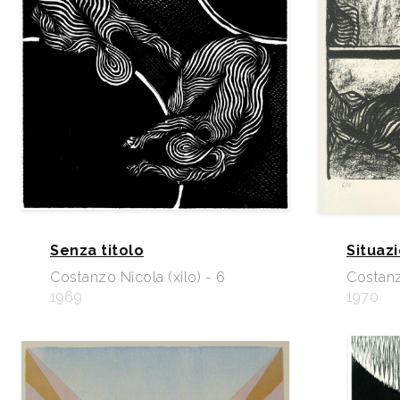
Senza titolo
Situazi
Costanzo Nicola (xilo) - 6
Costanz
1969
1970