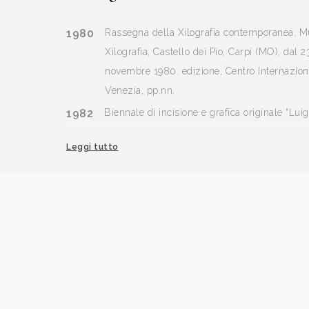
1980
Rassegna della Xilografia contemporanea. M
Xilografia, Castello dei Pio, Carpi (MO), dal 2
novembre 1980. edizione, Centro Internaziona
Venezia, pp.nn.
1982
Biennale di incisione e grafica originale “Luigi
pp.nn.
Leggi tutto
1988
Nicola Costanzo, Xilografie ed Ex-libris, a c
Cauti, presentazione di Benito Sablone, Pesc
D’Annunzio.
1999
Gabriella Gentilini, a cura, Repertorio della Xi
1946-1999, volume primo (unico pubblicato), 
Chegai Editore, p. 62.
2010
Nicola Costanzo, Frammenti del reale, a cura
Zimarino, catalogo mostra, Pescara, Maison d