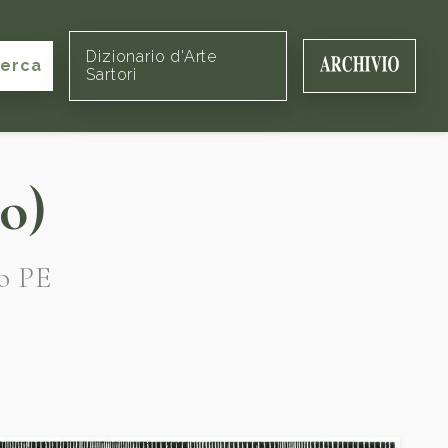
Dizionario d'Arte
cerca
Sartori
o)
o PE