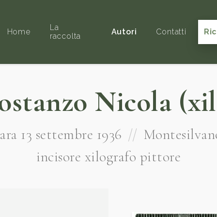
La
Home
Autori
Contatti
Ri
raccolta
ostanzo Nicola (xil
ara 13 settembre 1936
//
Montesilvan
incisore xilografo pittore