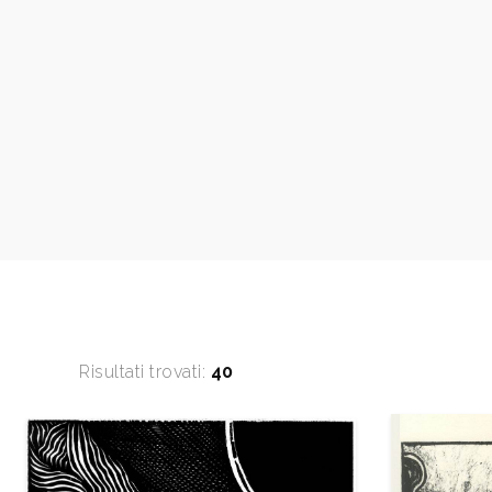
2013
Nicola Costanzo, Xilografi oggi, a cura della 
sartori, Mantova, Archivio, n. 7, p. 43
2013
Repertorio degli Incisori Italiani, VI edizion
del Gabinetto Stampe Antiche e Moderne de
Bagnacavallo, Edit Faenza, p. 42.
2014
Notizie Incise, Mantova, Archivio, n. 1 gennaio
Incisa, Mantova, Archivio, n. 4 aprile, p. 36. n
6 giu/lug/ago., p. 45.n. 7 sett., p. 35.
2015
Nicola Costanzo. Forme e colori della mutazio
Giorgio Di Genova, Edizione Tracce - Fondaz
Pescarabruzzo, pp. 172.
2019
Nicola Costanzo. Cinquant’anni di xilografia 
Risultati trovati:
40
Giulia Fonzi, catalogo mostra, Comune di Pes