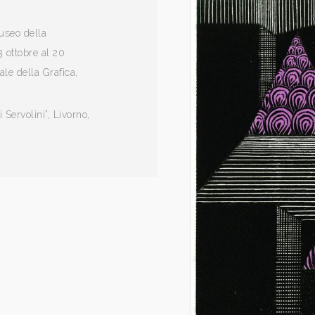
useo della
3 ottobre al 20
le della Grafica,
 Servolini”, Livorno,
ura di Giuseppe
ara, Casa
lografia Italiana
Firenze, Pietro
 di Antonio
es Arts.