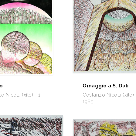
no
Omaggio a S. Dalì
 Nicola (xilo) - 1
Costanzo Nicola (xilo) 
1985