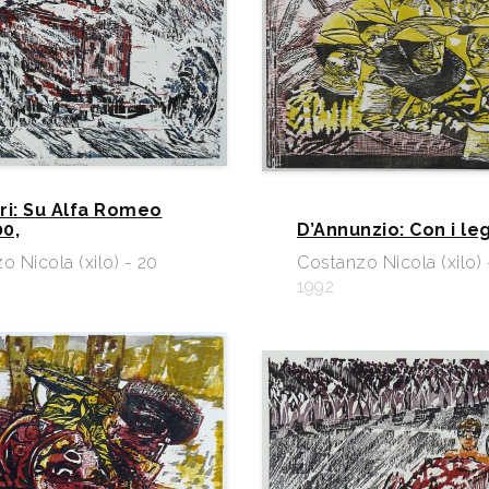
ri: Su Alfa Romeo
0,
D’Annunzio: Con i le
o Nicola (xilo) - 20
Costanzo Nicola (xilo) 
1992