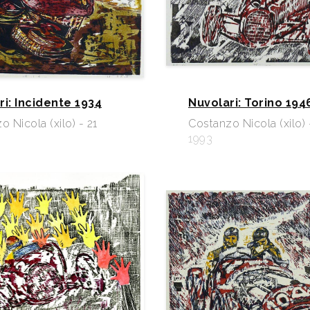
ri: Incidente 1934
Nuvolari: Torino 194
 Nicola (xilo) - 21
Costanzo Nicola (xilo) 
1993