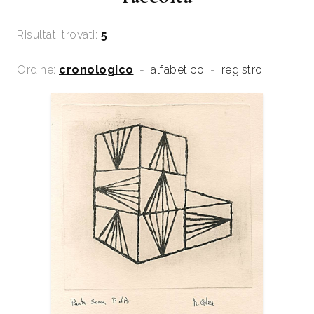
Risultati trovati:
5
Ordine:
cronologico
-
alfabetico
-
registro