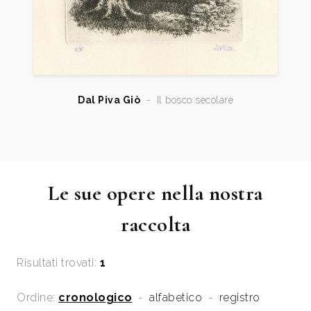
Dal Piva Giò
-
Il bosco secolare
Le sue opere nella nostra
raccolta
Risultati trovati:
1
Ordine:
cronologico
-
alfabetico
-
registro