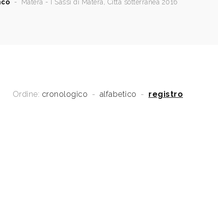
nco
-
Matera - I Sassi di Matera, Città sotterranea 2016
Ordine:
cronologico
-
alfabetico
-
registro