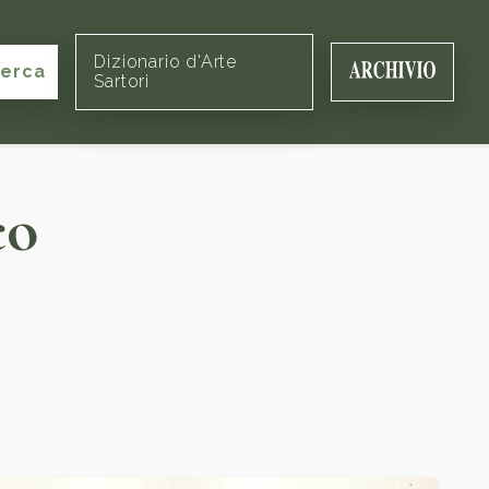
Dizionario d'Arte
cerca
Sartori
co