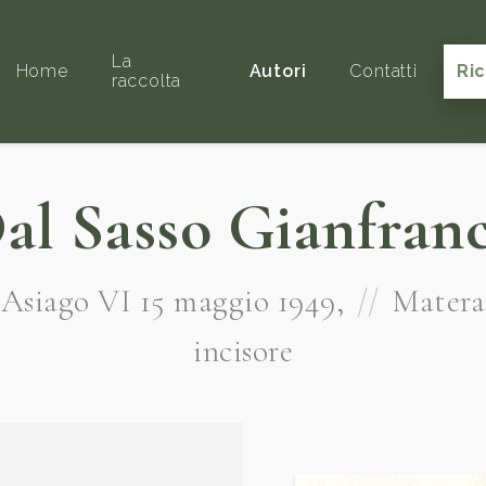
La
Home
Autori
Contatti
Ri
raccolta
al Sasso Gianfran
Asiago VI 15 maggio 1949,
//
Matera
incisore