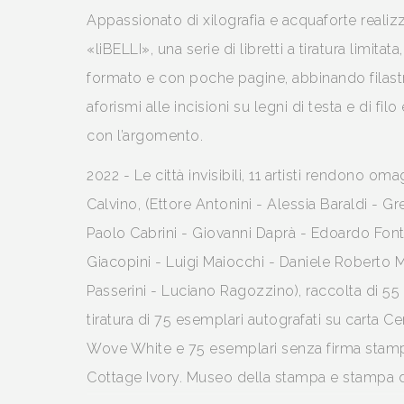
Appassionato di xilografia e acquaforte realizz
«liBELLI», una serie di libretti a tiratura limitata
formato e con poche pagine, abbinando filas
aforismi alle incisioni su legni di testa e di filo
con l’argomento.
2022 - Le città invisibili, 11 artisti rendono oma
Calvino, (Ettore Antonini - Alessia Baraldi - Gr
Paolo Cabrini - Giovanni Daprà - Edoardo Fonta
Giacopini - Luigi Maiocchi - Daniele Roberto M
Passerini - Luciano Ragozzino), raccolta di 55 
tiratura di 75 esemplari autografati su carta C
Wove White e 75 esemplari senza firma stampa
Cottage Ivory. Museo della stampa e stampa d’