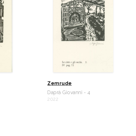
Zemrude
Daprà Giovanni - 4
2022