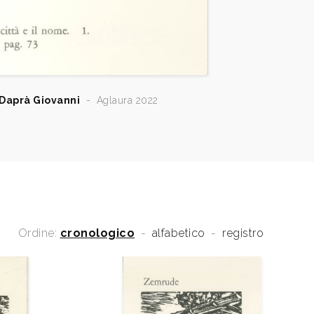
Daprà Giovanni
-
Aglaura 2022
Ordine:
cronologico
-
alfabetico
-
registro