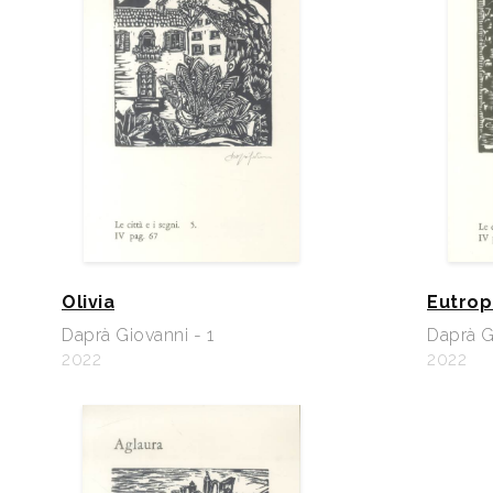
Olivia
Eutrop
Daprà Giovanni - 1
Daprà G
2022
2022