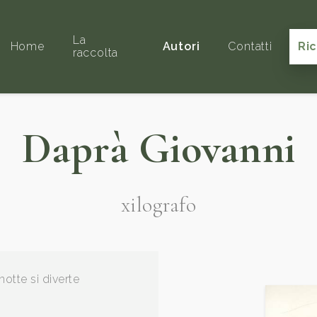
La
Home
Autori
Contatti
Ri
raccolta
Daprà Giovanni
xilografo
notte si diverte