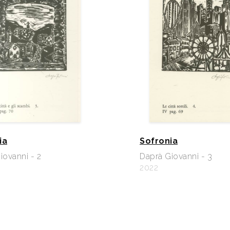
ia
Sofronia
iovanni - 2
Daprà Giovanni - 3
2022