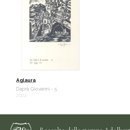
Aglaura
Daprà Giovanni - 5
2022