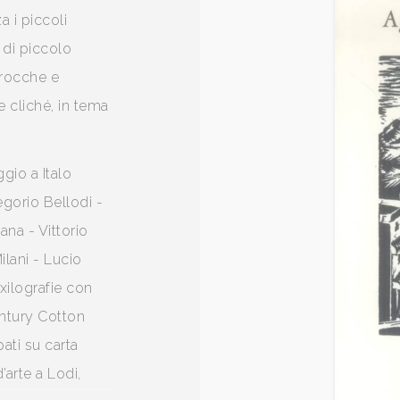
a i piccoli
, di piccolo
trocche e
 e cliché, in tema
ggio a Italo
egorio Bellodi -
na - Vittorio
ilani - Lucio
xilografie con
entury Cotton
ti su carta
arte a Lodi,