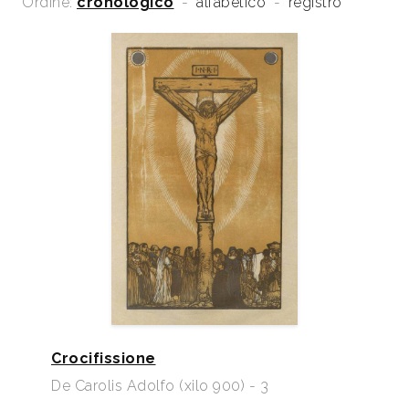
Ordine:
cronologico
-
alfabetico
-
registro
2001
Stefano Papetti, a cura di, Vedute adriatiche tra otto
e novecento. Un mare di Pittura, catalogo mostra,
Milano, Federico Motta Editore, pp. 15/27, 53/65,
90/91, 96/109.
2003
Alida Moltedo Mapelli, a cura, Paesaggio Urbano.
Stampe italiane dalla prima metà del ‘900 da
Boccioni a Vespignani, Roma, Artemide Edizioni,
pp. 222, 225, 235.
2005
Umberto Giovannini, Colore e Libertà. La bella
stagione della xilografia in Romagna, Cassa di
Risparmio di Cesena, p. 20, 23, 30, 31, 32, 33, 35,
36, 38, 142.
2006
Il lavoro inciso. Capolavori dell’arte grafica da Millet
a Vedova, a cura di Patrizia Foglia, Chiara Gatti,
Crocifissione
Luigi Martini, catalogo mostra, Lecce e Milano,
De Carolis Adolfo (xilo 900) - 3
Skira edit, pp. 172/173.