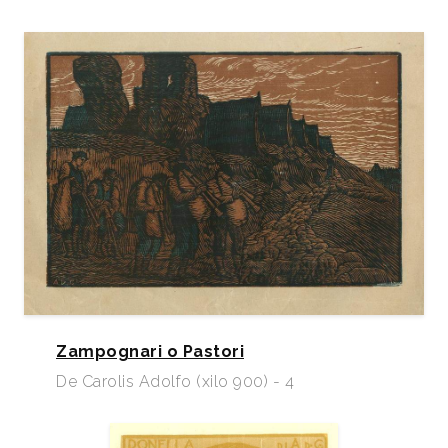
2015
Grafica ed Ex Libris 2015, XII edizione, Omaggio ad
Adolfo De Carolis, catalogo rassegna, Gruppo Arte
Casale, Casale Monferrato, 2015, pp. 7/18.
2015
Alfonso Panzetta e Francesco Parisi, Scultori &
Incisione 1900-1940, catalogo mostra, Il Cassero,
Montevarchi, pp. 54, 55, 56, 123,
2015
Luigi Servolini e il Museo della Xilografia di Carpi.
Testo di Simona Santini. Fondazione Italo Zetti.,
Milano Taccuini di lavoro n. 22, p. 35.
Zampognari o Pastori
De Carolis Adolfo (xilo 900) - 4