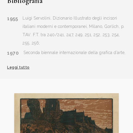
Bibliografia
1955
Luigi Servolini, Dizionario Illustrato degli incisori
italiani moderni e contemporanei, Milano, Gorlich, p.
TAV. F.T. tra 240/241, 247, 249, 251, 252, 253, 254,
255, 256;
1970
Seconda biennale internazionale della grafica d’arte,
la grafica tra le due guerre, catalogo mostra,
Leggi tutto
Firenze, pp. 47/48, ill.
1977
Il Liberty a Bologna e nell’Emilia Romagna, catalogo
mostra, Bologna, Grafis, p. 124, 386/399, 429/438
1978
Raffaele Monti, Adoldo De Carolis su catalogo: 6.a
Biennale Internazionale della Grafica d’Arte /1,
Firenze - Prato, Novembre - Dicembre, pp. 73/74.
1993
L’incisione nelle Marche, Calcografia - xilografia, a
cura di Luigi Dania, Domenico Pupilli, Vitaliano