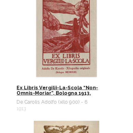
Ex Libris Vergilii-La-Scola “Non-
Omnis-Moriar”, Bologna 1913.
De Carolis Adolfo (xilo 900) - 6
1913