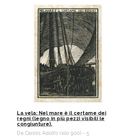
2007
Stefano Liberati, “Xilografia” (1924-1926) Catalogo
Generale, schede biografiche di Nicoletta Di
Benedetto, Manduria (TA), Barbieri/Selvaggi -
Editori, p. 60, nn. 71, 77, 112, 121, 175, 181, 190, 249,
250, 251, 252, 292.
2009
Mirella e Franco Pagliarini, Incisori Marchigiani,
Sassoferrato, Istituto Internazionale Studi Piceni, p.
57, 58, 175,
2009
Armonia delle Muse. Moretti e De Carolis tra arte e
Poesia, a cura di Manuela Ricci, Cesenatico, casa
Moretti, 2009, pp. 208.
2013
Francesco Parisi, Xilografia italiana del ‘900 gli
La vela: Nel mare è il certame dei
artisti & le tecniche, Milano, Fondazione Italo Zetti,
regni (legno in più pezzi visibili le
p. 16, 19, 23, 25, 28, 35, 43, 44, 48, 49, 53, tavv. I, V,
congiunture).
XII, XX.
De Carolis Adolfo (xilo 900) - 5