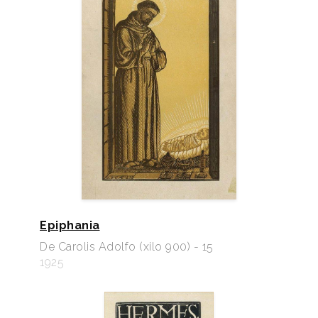
Epiphania
De Carolis Adolfo (xilo 900) - 15
1925