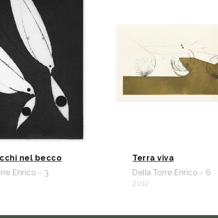
occhi nel becco
Terra viva
rre Enrico - 3
Della Torre Enrico - 6
2012