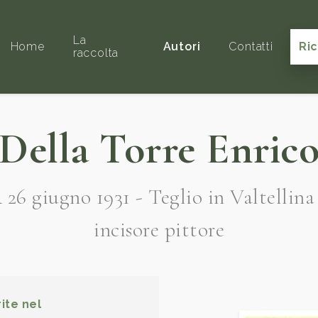
La
Home
Autori
Contatti
Ri
raccolta
Della Torre Enric
26 giugno 1931 - Teglio in Valtellina
incisore pittore
ite nel