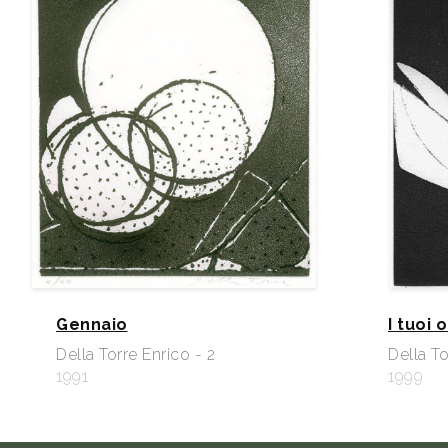
Gennaio
I tuoi 
Della Torre Enrico - 2
Della To
1991
1999