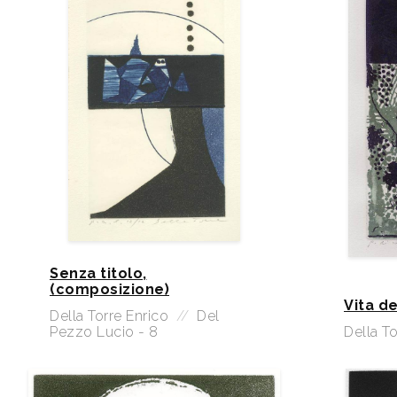
Senza titolo,
(composizione)
Vita de
Della Torre Enrico
//
Del
Pezzo Lucio - 8
Della To