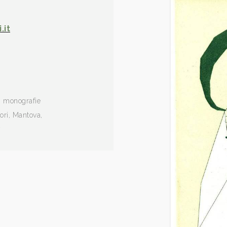
.it
i monografie
tori, Mantova,