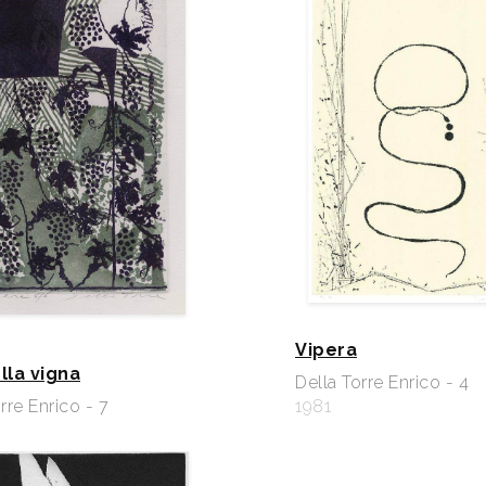
Vipera
lla vigna
Della Torre Enrico - 4
rre Enrico - 7
1981