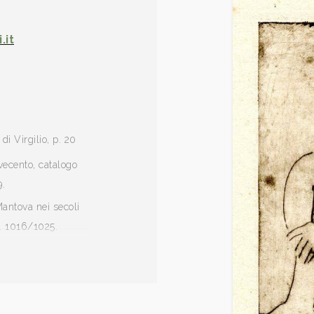
.it
i Virgilio, p. 20
vecento, catalogo
9.
 Mantova nei secoli
p. 1016/1025.