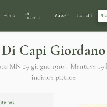
La
Home
Autori
Contatti
Ri
raccolta
Di Capi Giordano
aro MN 29 giugno 1910 - Mantova 19 l
incisore pittore
ite nel