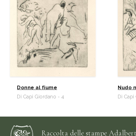
Donne al fiume
Nudo n
Di Capi Giordano - 4
Di Capi
Raccolta delle stampe Adalbert