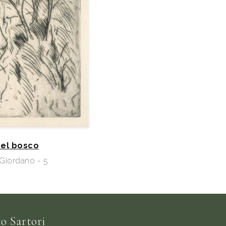
el bosco
 Giordano - 5
o Sartori