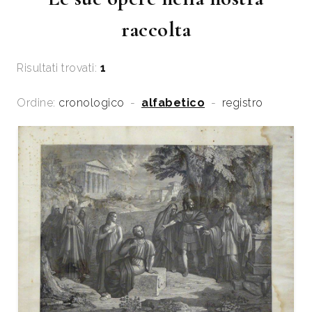
raccolta
Risultati trovati:
1
Ordine:
cronologico
-
alfabetico
-
registro