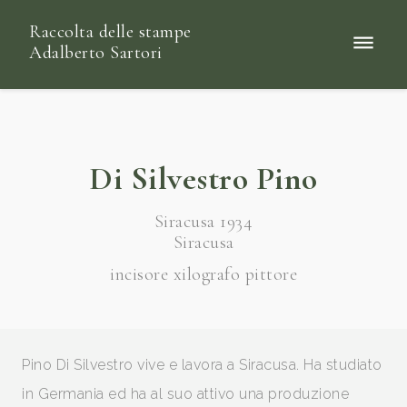
Raccolta delle stampe
Adalberto Sartori
Di Silvestro Pino
Siracusa 1934
Siracusa
incisore xilografo pittore
Pino Di Silvestro vive e lavora a Siracusa. Ha studiato
in Germania ed ha al suo attivo una produzione