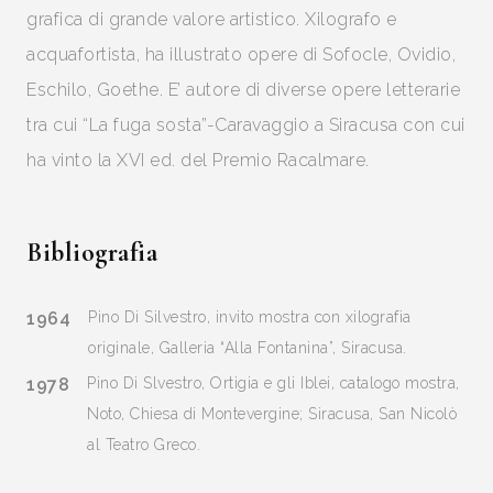
grafica di grande valore artistico. Xilografo e
acquafortista, ha illustrato opere di Sofocle, Ovidio,
Eschilo, Goethe. E’ autore di diverse opere letterarie
tra cui “La fuga sosta”-Caravaggio a Siracusa con cui
ha vinto la XVI ed. del Premio Racalmare.
Bibliografia
1964
Pino Di Silvestro, invito mostra con xilografia
originale, Galleria “Alla Fontanina”, Siracusa.
1978
Pino Di Slvestro, Ortigia e gli Iblei, catalogo mostra,
Noto, Chiesa di Montevergine; Siracusa, San Nicolò
al Teatro Greco.
1980
Di Silvestro, acqueforti, xilografie, testo di Gaetano