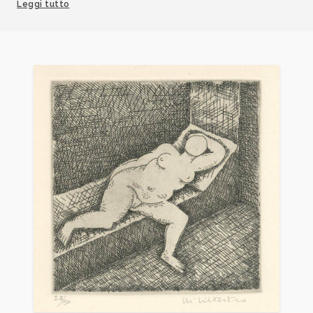
Leggi tutto
Tranchino, pieghevole mostra, Comune di Gallarate.
1980
Di Silvestro, acqueforti, xilografie, testo di Enzo
Papa, pieghevole mostra, Galleria Il Gabbiano,
Ragusa.
1980
ranco A. Belgiorno, nota di, Pino Di Silvestro la
memoria salvata, pieghevole mostra, Galleria
Moering, Wiesbaden.
1981
Pino Di Silvestro. L’opera incisa 1974-1981, catalogo
mostra, Stoccarda, Istituto Italiano di Cultura.
1984
Pino Di Silvestro, acqueforti, xilografie,
presentazione di Gesualdo Bufalino, pieghevole
mostra, Galleria “la robinia”, Palermo.
1986
Di Silvestro. Le xilografie die holzschnitte. a cura di
Franco Sciardelli, con una presentazione di
Sebastiano Addamo, catalogo mostra, Offenbach, e