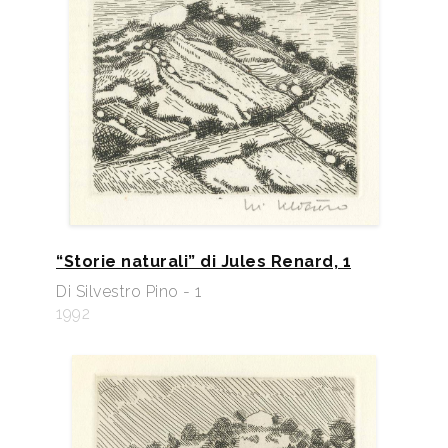
2000
Lela Pupillo - Pino Di Silvestro, La lumière les
formes, catalogo mostra, Parigi, Istituto Italiano di
Cultura.
2008
Signum 6. Biennale Internazionale di Incisione
Contemporanea, presentata da Gloria Zacconi,
Direttore Artistica Giuseppe Sciacca, Troina (EN),
pp. 36/39, 90.
“Storie naturali” di Jules Renard, 1
Di Silvestro Pino - 1
1992