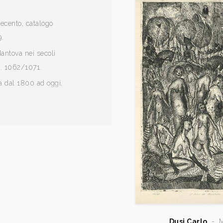
vecento, catalogo
9.
Mantova nei secoli
p. 1062/1071.
a dal 1800 ad oggi,
d'Ario (MN), 17
i Editore, p. 55.
Dusi Carlo
-
M