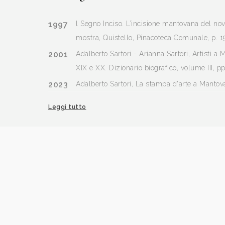
1997
l Segno Inciso. L’incisione mantovana del no
mostra, Quistello, Pinacoteca Comunale, p. 1
2001
Adalberto Sartori - Arianna Sartori, Artisti a 
XIX e XX. Dizionario biografico, volume III, p
2023
Adalberto Sartori, La stampa d'arte a Mantov
catalogo mostra, Casa Museo Sartori, Castel 
Leggi tutto
settembre/15 ottobre, Mantova, Archivio Sartor