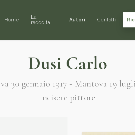
La
Home
Autori
Contatti
Ri
raccolta
Dusi Carlo
a 30 gennaio 1917 - Mantova 19 lugl
incisore pittore