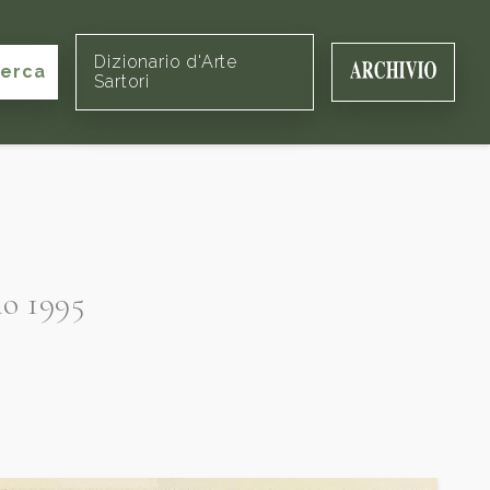
Dizionario d'Arte
cerca
Sartori
io 1995