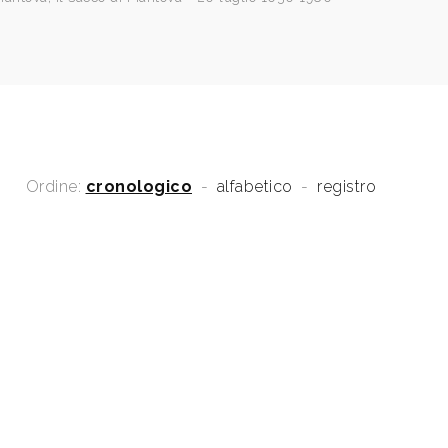
Ordine:
cronologico
-
alfabetico
-
registro