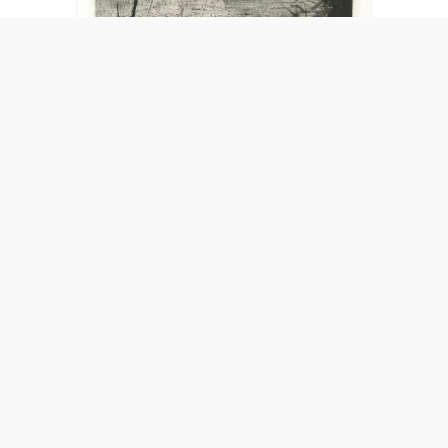
Nido sospeso
Erico Kito - 4