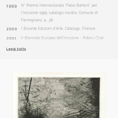
1999
III° Premio Internazionale “Fabio Bertoni” per
l’Incisione 1999, catalogo mostra, Comune di
Fermignano, p. 38.
2000
l Bisonte Edizioni d’Arte, Catalogo, Firenze.
2001
V Biennale Europea dell’Incisione - Rotary Club
Acqui Terme - Ovada, catalogo mostra, p. 51
Leggi tutto
2001
I° Biennale Nazionale d’Incisione “Giuseppe
Polanschi”, catalogo mostra, Cavaion Veronese (VR),
pp. 52, 107.
2001
IV° Premio Internazionale “Fabio Bertoni” per
l’Incisione 2001, catalogo mostra, Comune di
Fermignano, pp. 44/45.
2002
Il Bisonte. La Stamperia storica e al Scuola
Internazionale, catalogo mostra, Santa Croce
sull’Arno, Villa Pacchiani, giugno 2002, p. 64.