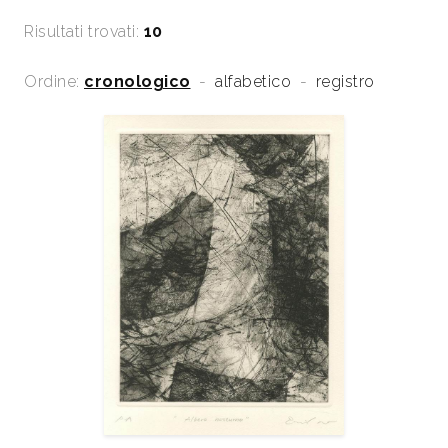
2009
Premio Acqui. IX Biennale Internazionale per
Risultati trovati:
10
l’Incisione, catalogo mostra, Mazzotta, p. 99
2010
VI Biennale dell’Incisione Italiana Contemporanea
Ordine:
cronologico
-
alfabetico
-
registro
“Città di Campobasso”, a cura di Domenico Fratianni,
catalogo, pp. 68/69.
2013
Repertorio degli Incisori Italiani, VI edizione 2008-
2013, a cura del Gabinetto Stampe Antiche e
Moderne del Comune di Bagnacavallo, Edit Faenza,
p. 77.
2013
Notizie Incise, Mantova, Archivio, n. 9 novembre, p.
42.