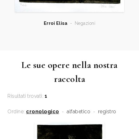
Erroi Elisa
-
Negazioni
Le sue opere nella nostra
raccolta
Risultati trovati:
1
Ordine:
cronologico
-
alfabetico
-
registro