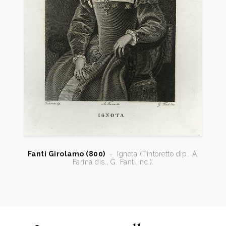
Fanti Girolamo (800)
-
Ignota (Tintoretto dip., A.
Farina dis., G. Fanti inc.).