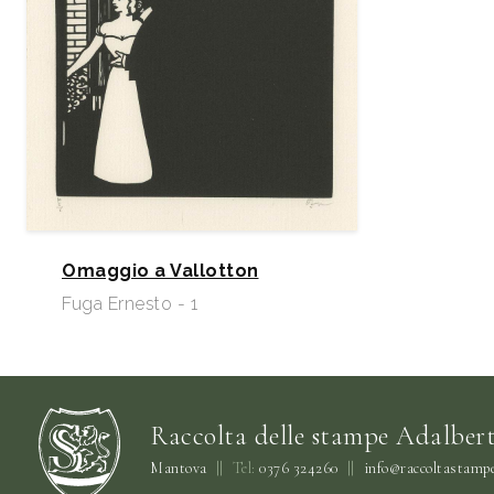
Omaggio a Vallotton
Fuga Ernesto - 1
Raccolta delle stampe Adalbert
Mantova
||
Tel:
0376 324260
||
info@raccoltastampe