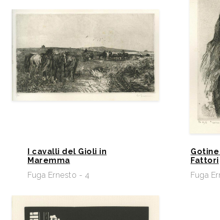
I cavalli del Gioli in
Gotine
Maremma
Fattori
Fuga Ernesto - 4
Fuga Er