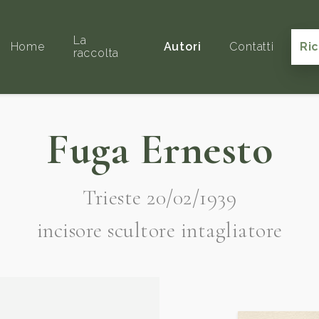
La
Home
Autori
Contatti
Ri
raccolta
Fuga Ernesto
Trieste 20/02/1939
incisore scultore intagliatore