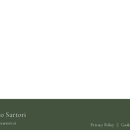
o Sartori
sartori.it
Privacy Policy
||
Cooki