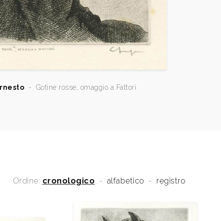
rnesto
-
Gotine rosse, omaggio a Fattori
Ordine:
cronologico
-
alfabetico
-
registro