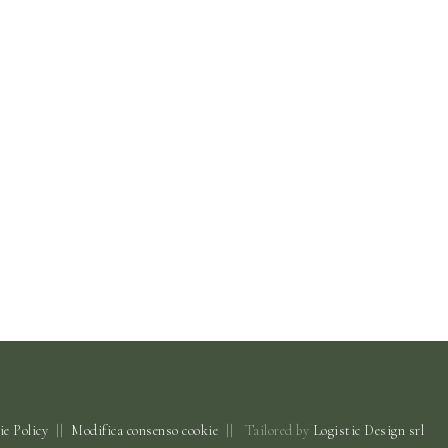
e Policy
||
Modifica consenso cookie
||
Tailored by
Logistic Design srl