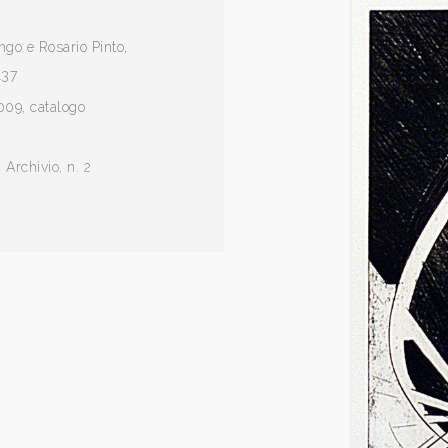
ngo e Rosario Pinto,
137
009, catalogo
 Archivio, n. 2
40.
cura di Vladimiro