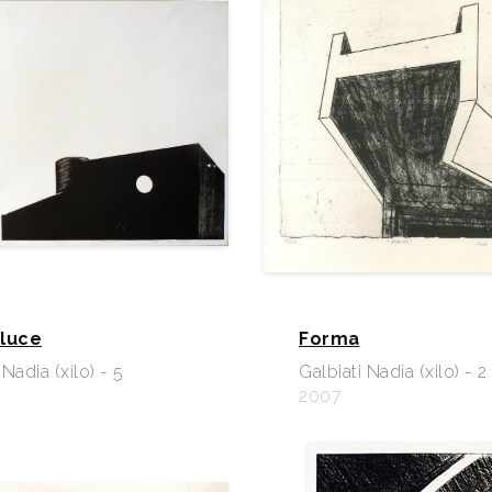
luce
Forma
 Nadia (xilo) - 5
Galbiati Nadia (xilo) - 2
2007