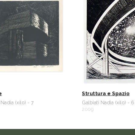
e
Struttura e Spazio
 Nadia (xilo) - 7
Galbiati Nadia (xilo) - 6
2009