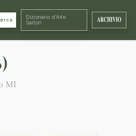
Dizionario d'Arte
cerca
Sartori
o)
lo MI