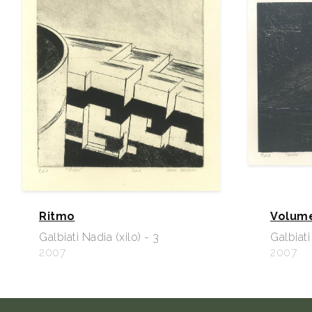
Ritmo
Volum
Galbiati Nadia (xilo) - 3
Galbiati
2007
2007