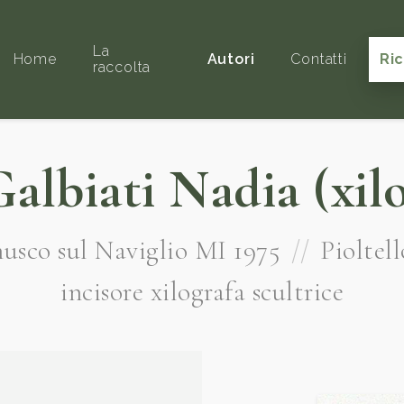
La
Home
Autori
Contatti
Ri
raccolta
albiati Nadia (xil
usco sul Naviglio MI 1975
//
Pioltel
incisore xilografa scultrice