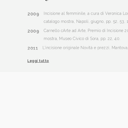
2009
Incisione al femminile, a cura di Veronica Lo
catalogo mostra, Napoli, giugno, pp. 52, 53, 
2009
Carnello cArte ad Arte, Premio di Incisione 2
mostra, Museo Civico di Sora, pp. 22, 40.
2011
L’incisione originale Novità e prezzi, Mantova,
febbraio, p. . n. 3 marzo, p. . n. 5 maggio, p. 
Leggi tutto
2015
VIII L’arte e il Torchio, L’Europa nel segno, a 
Elvieri, catalogo mostra, Cremona, p. 49.