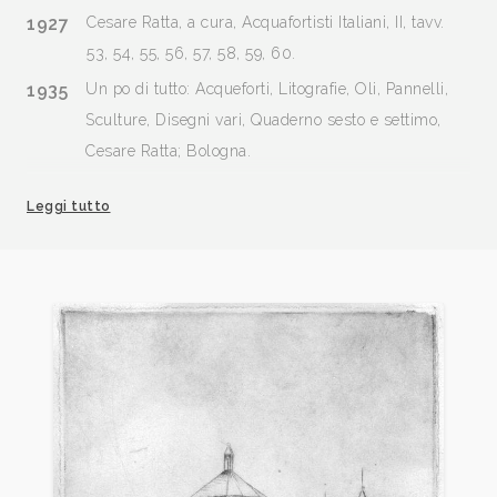
1927
Cesare Ratta, a cura, Acquafortisti Italiani, II, tavv.
53, 54, 55, 56, 57, 58, 59, 60.
1935
Un po di tutto: Acqueforti, Litografie, Oli, Pannelli,
Sculture, Disegni vari, Quaderno sesto e settimo,
Cesare Ratta; Bologna.
1955
Luigi Servolini, Dizionario Illustrato degli incisori
Leggi tutto
italiani moderni e contemporanei, Milano, Gorlich, p.
353
2001
Adalberto Sartori - Arianna Sartori, Artisti a Mantova
nei secoli XIX e XX. Dizionario biografico, volume III,
pp. 1279/1288.