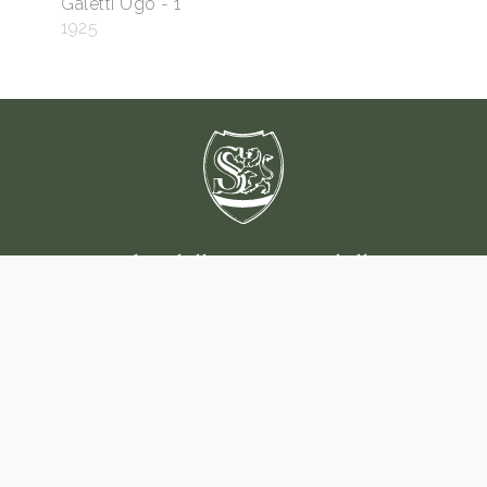
Galetti Ugo - 1
1925
Raccolta delle stampe Adalberto
Sartori
Mantova
Tel:
0376 324260
info@raccoltastampesartori.it
Privacy Policy
||
Cookie Policy
||
Modifica consenso cookie