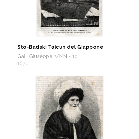
Sto-Badski Taicun del Giappone
Galli Giuseppe 2/MN - 10
1871