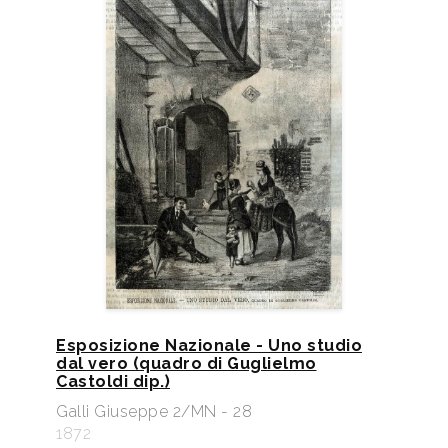
Esposizione Nazionale - Uno studio
dal vero (quadro di Guglielmo
Castoldi dip.)
Galli Giuseppe 2/MN - 28
1872