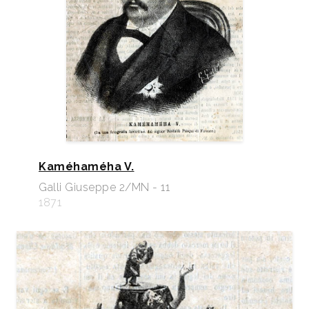
Kaméhaméha V.
Galli Giuseppe 2/MN - 11
1871