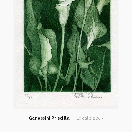
2016
Priscilla Ganassini. Atmosfere. (Opere dal 1989.
Incisioni in acquaforte ed acquatinta). Testi Autori
vari, Marudo (Lodi)
2021
Vetrina Incisa: Spazio aperto, Mantova, Archivio, n. 1
gennaio, p. 41.
2022
Vetrina Incisa: Spazio aperto, Mantova, Archivio, n. 5
mag., p. 34.
Ganassini Priscilla
-
Le calle 2007