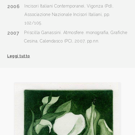
2006
Incisori Italiani Contemporanei, Vigonza (Pd),
Associazione Nazionale Incisori Italiani, pp.
102/105.
2007
Priscilla Ganassini. Atmosfere. monografia, Grafiche
Cesina, Calendasco (PC), 2007, pp.nn.
2009
L’incisione originale. Novità e prezzi, Mantova,
Leggi tutto
Archivio, n. 4 aprile p. 43. n. 7 settembre, p. 44. n.
8 ottobre, p. 41. n. 9 novembre, p. 43.
2009
Incisione al femminile, a cura di Veronica Longo e
Rosario Pinto, catalogo mostra, Napoli, giugno, pp.
54, 55, 138
2013
Repertorio degli Incisori Italiani, VI edizione 2008-
2013, a cura del Gabinetto Stampe Antiche e
Moderne del Comune di Bagnacavallo, Edit Faenza,
p. 65.