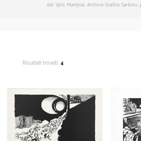
del '900, Mantova, Archivio Grafico Sartoriu, 
Risultati trovati:
4