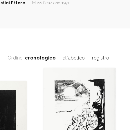
stini Ettore
-
Massificazione 1970
Ordine:
cronologico
-
alfabetico
-
registro