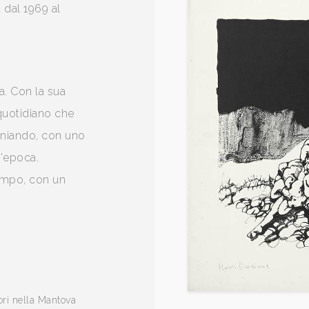
 dal 1969 al
a. Con la sua
quotidiano che
oniando, con uno
n'epoca.
tempo, con un
sori nella Mantova