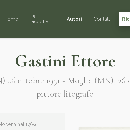
La
Home
Autori
Contatti
Ri
raccolta
Gastini Ettore
 26 ottobre 1951 - Moglia (MN), 26 
pittore litografo
di Modena nel 1969