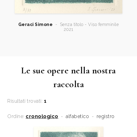
Geraci Simone
-
Senza titolo - Viso femminile
2021
Le sue opere nella nostra
raccolta
Risultati trovati:
1
Ordine:
cronologico
-
alfabetico
-
registro