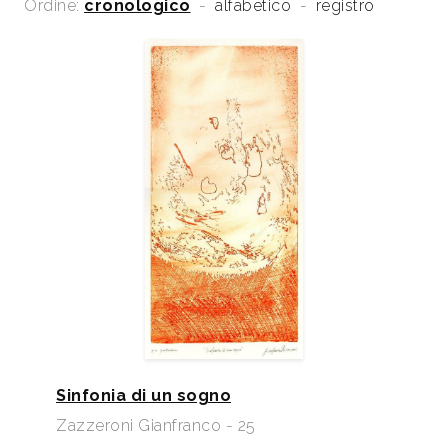
Ordine:
cronologico
-
alfabetico
-
registro
36.
2014
Catalogo Sartori d’Arte Moderna E Contemporanea
2015, a cura di Arianna Sartori, Mantova, Archivio
Sartori Editore, p. 221
2017
Catalogo Sartori d’Arte Moderna E Contemporanea
2018, a cura di Arianna Sartori, Mantova, Archivio
Sartori Editore, p. 253
Sinfonia di un sogno
Zazzeroni Gianfranco - 25