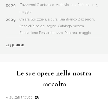
2009
Zazzeroni Gianfranco, Archivio, n. 2 febbraio, n. 5
maggio
2009
Chiara Strozzieri, a cura, Gianfranco Zazzeroni,
Resa all’alba del segno. Catalogo mostra,
Fondazione Pescarabruzzo, Pescara, maggio.
2009
Settantacento. il grande formato nell’incisione
Leggi tutto
urbinate, catalogo mostra, ad vocem.
2010
Gianfranco Zazzeroni. L’espressione dinamica
dell’anima, a cura di Johanna Aufreiter e Chiara
Strozzieri, catalogo mostra, Palazzo Sternberg,
Le sue opere nella nostra
Vienna, Isituto Italiano di Cultura, 7 - 30. giugno.
raccolta
2012
Notizie incise, Mantova, Archivio, n. 7 settembre, p.
33.
Risultati trovati:
26
2015
Notizie Incise, Mantova, Archivio, n. 8 ottobre, p. 36.
2017
Notizie Incise, Mantova, Archivio, n. 2 febbraio, p.