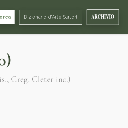
erca
Dizionario d'Arte Sartori
0)
s., Greg. Cleter inc.)