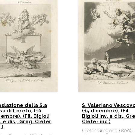
aslazione della S.a
S. Valeriano Vescov
sa di Loreto, (10
(15 dicembre), (Fil.
embre). (Fil. Bigioli
Bigioli inv. e dis., Gr
. e dis., Greg. Cleter
Cleter inc.)
.)
Cleter Gregorio (800) 