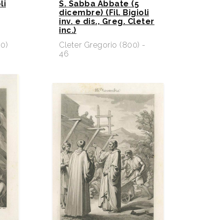
li
S. Sabba Abbate (5
dicembre) (Fil. Bigioli
inv. e dis., Greg. Cleter
inc.)
0)
Cleter Gregorio (800) -
46