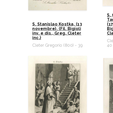
S.
Ta
S. Stanislao Kostka, (13
(1
novembre). (Fil. Bigioli
Big
inv. e dis., Greg. Cleter
Cle
inc.)
Cle
Cleter Gregorio (800) - 39
40