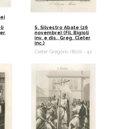
ei
li
S. Silvestro Abate (26
ter
novembre) (Fil. Bigioli
inv. e dis., Greg. Cleter
inc.)
-
Cleter Gregorio (800) - 42