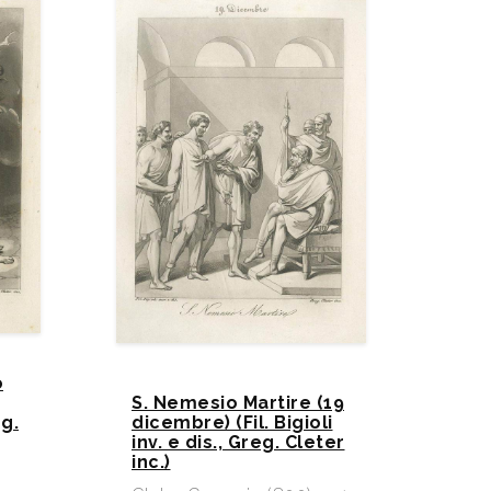
o
S. Nemesio Martire (19
eg.
dicembre) (Fil. Bigioli
inv. e dis., Greg. Cleter
inc.)
-