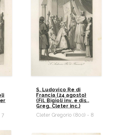
S. Ludovico Re di
li
Francia (24 agosto)
ter
(Fil. Bigioli inv. e dis.,
Greg. Cleter inc.)
 7
Cleter Gregorio (800) - 8