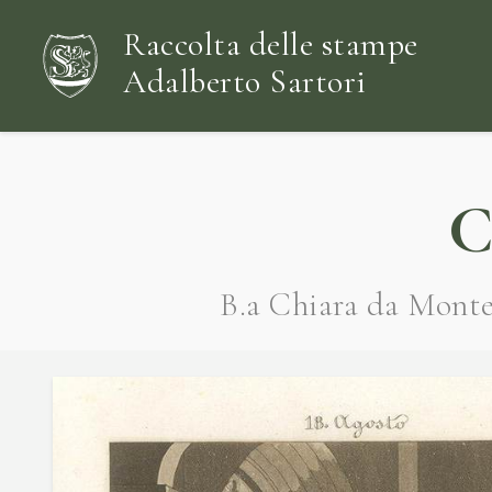
Raccolta delle stampe
Adalberto Sartori
C
B.a Chiara da Monte f