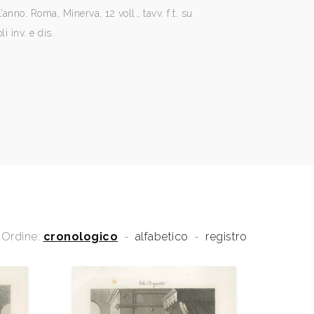
’anno. Roma, Minerva, 12 voll., tavv. f.t. su
li inv. e dis.
Ordine:
cronologico
-
alfabetico
-
registro