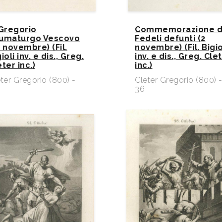
 Gregorio
Commemorazione d
umaturgo Vescovo
Fedeli defunti (2
7 novembre) (Fil.
novembre) (Fil. Bigio
ioli inv. e dis., Greg.
inv. e dis., Greg. Cle
ter inc.)
inc.)
ter Gregorio (800) -
Cleter Gregorio (800) 
36