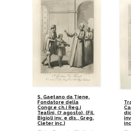
S. Gaetano da Tiene.
Fondatore della
Tr
Congr.e ch.i Reg.i
Ca
Teatini, (7 agosto), (Fil.
dic
Bigioli inv. e dis., Greg.
inv
Cleter inc.)
inc