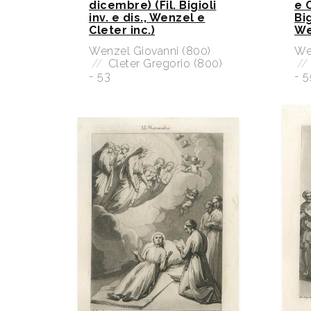
dicembre) (Fil. Bigioli
e C
inv. e dis., Wenzel e
Big
Cleter inc.)
We
Wenzel Giovanni (800)
We
//
Cleter Gregorio (800)
//
- 53
- 5