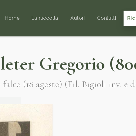
Home
La raccolta
Autori
Contatti
Ric
leter Gregorio (80
alco (18 agosto) (Fil. Bigioli inv. e di