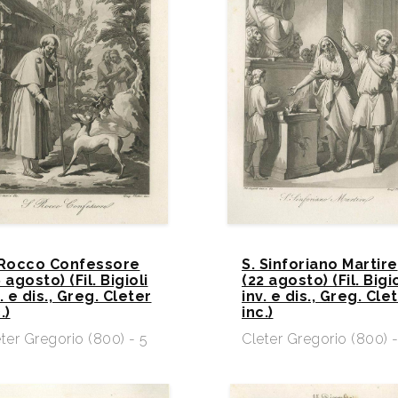
 Rocco Confessore
S. Sinforiano Martire
 agosto) (Fil. Bigioli
(22 agosto) (Fil. Bigio
. e dis., Greg. Cleter
inv. e dis., Greg. Cle
.)
inc.)
ter Gregorio (800) - 5
Cleter Gregorio (800) -