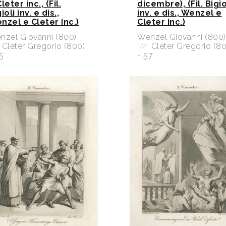
leter inc., (Fil.
dicembre), (Fil. Bigio
ioli inv. e dis.,
inv. e dis., Wenzel e
nzel e Cleter inc.)
Cleter inc.)
nzel Giovanni (800)
Wenzel Giovanni (800)
Cleter Gregorio (800)
//
Cleter Gregorio (80
5
- 57