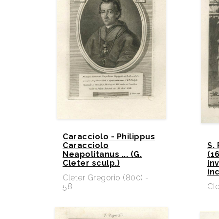
Caracciolo - Philippus
Caracciolo
S.
Neapolitanus ... (G.
(16
Cleter sculp.)
inv
inc
Cleter Gregorio (800) -
58
Cle