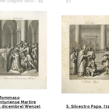
ter Gregorio (800) - 49
50
 Tommaso
nturiense Martire
9 dicembre) Wenzel
S. Silvestro Papa, (3