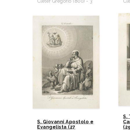
Cleter Gregorio (800) - 3
Cle
S.
S. Giovanni Apostolo e
Ca
Evangelista (27
(2