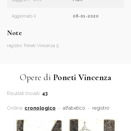
Aggiornato il
08-01-2020
Note
registro: Poneti Vincenza 5
Opere di
Poneti Vincenza
Risultati trovati:
43
Ordine:
cronologico
-
alfabetico
-
registro