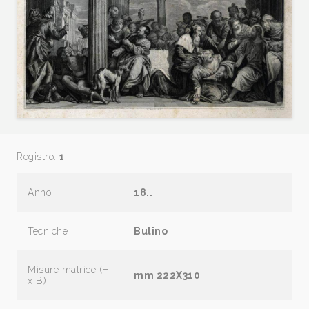
Registro:
1
Anno
18..
Tecniche
Bulino
Misure matrice (H
mm 222X310
x B)