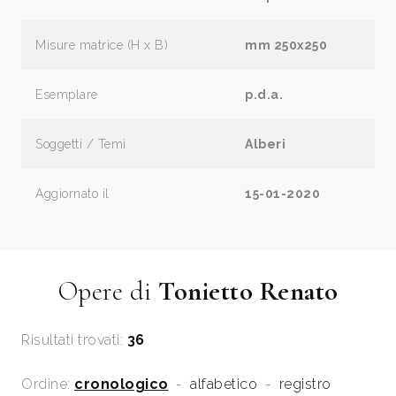
Misure matrice (H x B)
mm 250x250
Esemplare
p.d.a.
Soggetti / Temi
Alberi
Aggiornato il
15-01-2020
Opere di
Tonietto Renato
Risultati trovati:
36
Ordine:
cronologico
-
alfabetico
-
registro