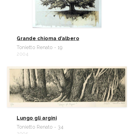
Grande chioma d’albero
Tonietto Renato - 19
2004
Lungo gli argini
Tonietto Renato - 34
2005