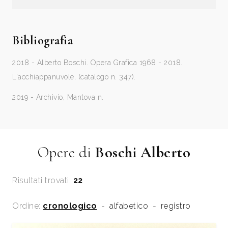
Bibliografia
2018 - Alberto Boschi. Opera Grafica 1968 - 2018.
L'acchiappanuvole, (catalogo n. 347).
2019 - Archivio, Mantova n.
Opere di
Boschi Alberto
Risultati trovati:
22
Ordine:
cronologico
-
alfabetico
-
registro