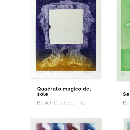
Quadrato magico del
sole
Se
Bosich Giuseppe - 31
Bo