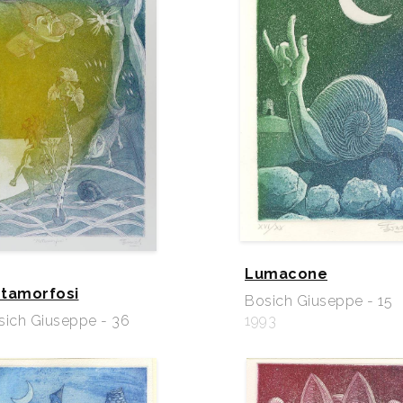
Lumacone
tamorfosi
Bosich Giuseppe - 15
sich Giuseppe - 36
1993