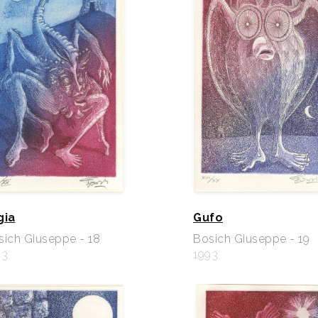
gia
Gufo
sich Giuseppe - 18
Bosich Giuseppe - 19
93
1993