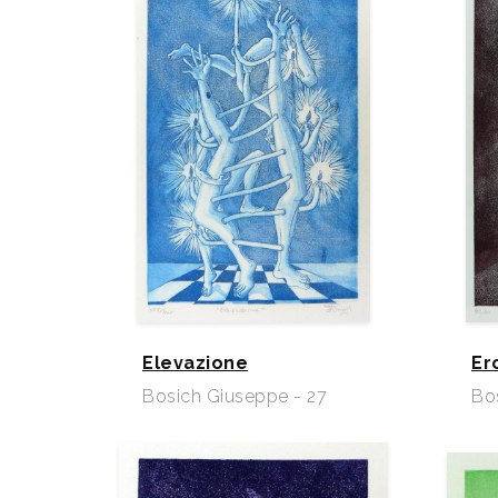
Elevazione
Er
Bosich Giuseppe - 27
Bo