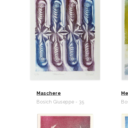
Maschere
Me
Bosich Giuseppe - 35
Bo