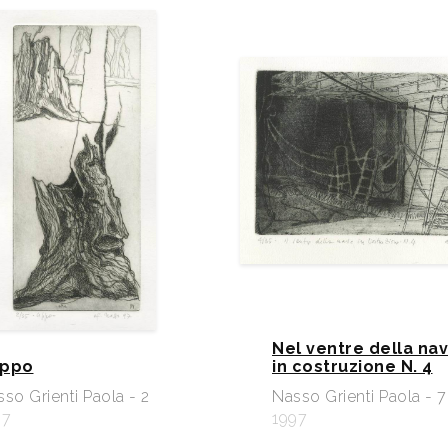
Nel ventre della na
ppo
in costruzione N. 4
so Grienti Paola - 2
Nasso Grienti Paola - 7
97
1997