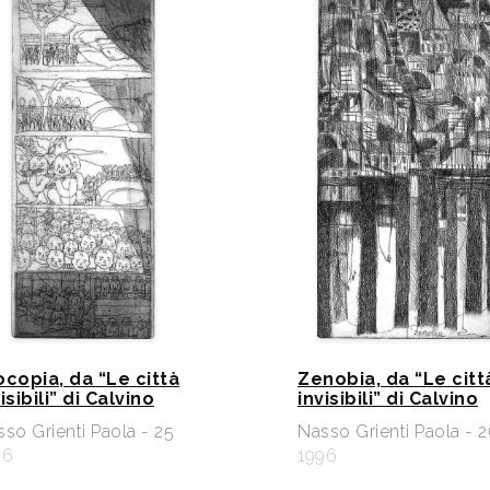
ocopia, da “Le città
Zenobia, da “Le citt
isibili” di Calvino
invisibili” di Calvino
so Grienti Paola - 25
Nasso Grienti Paola - 
96
1996