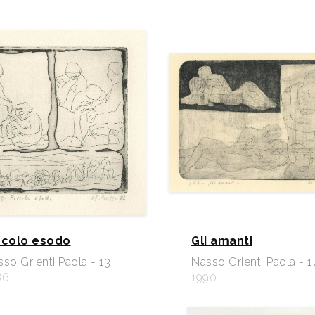
ccolo esodo
Gli amanti
so Grienti Paola - 13
Nasso Grienti Paola - 1
86
1990