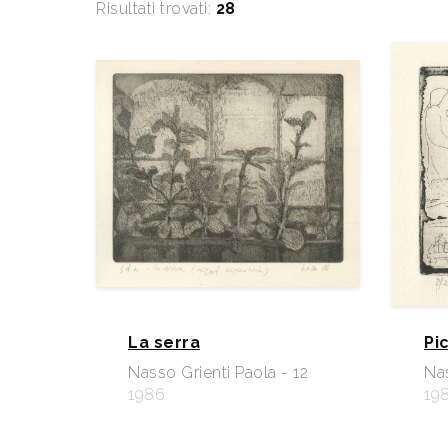
Risultati trovati:
28
La serra
Pi
Nasso Grienti Paola - 12
Nas
1986
19