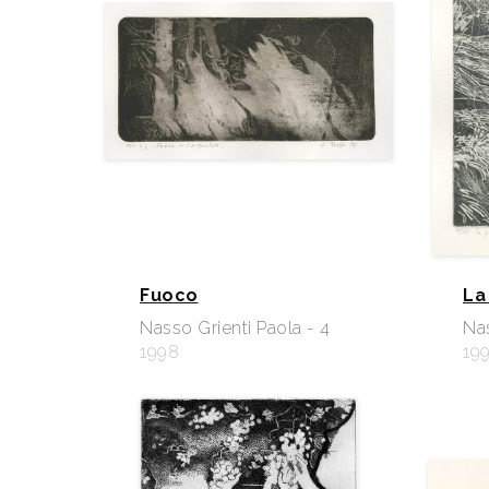
Fuoco
La
Nasso Grienti Paola - 4
Nas
1998
19