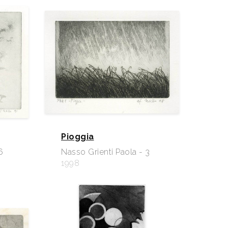
Pioggia
6
Nasso Grienti Paola - 3
1998