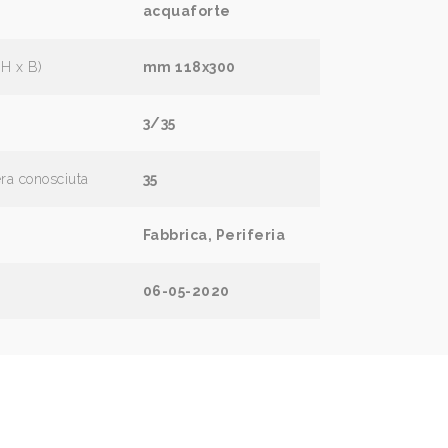
acquaforte
(H x B)
mm 118x300
3/35
era conosciuta
35
Fabbrica, Periferia
06-05-2020