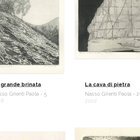
 grande brinata
La cava di pietra
so Grienti Paola - 5
Nasso Grienti Paola - 
98
2002