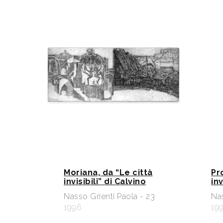
Moriana, da “Le città
Pr
invisibili” di Calvino
inv
Nasso Grienti Paola - 23
Nas
1996
19