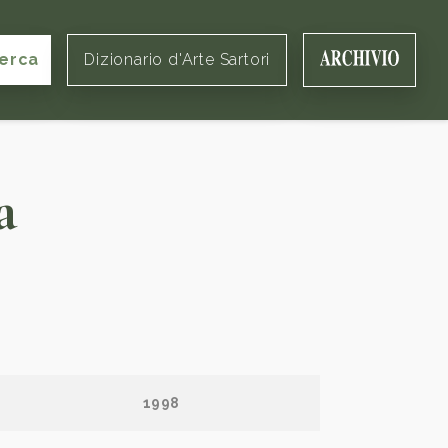
erca
Dizionario d'Arte Sartori
a
1998