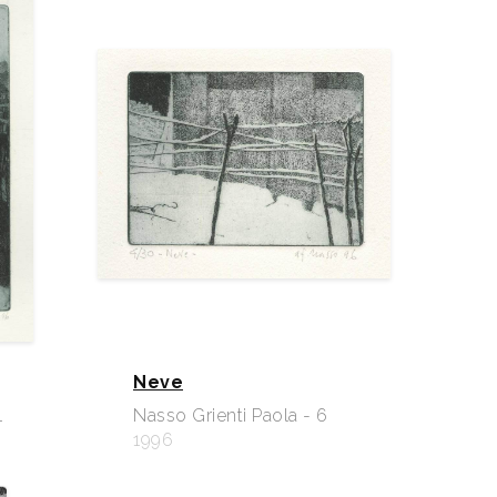
Neve
1
Nasso Grienti Paola - 6
1996