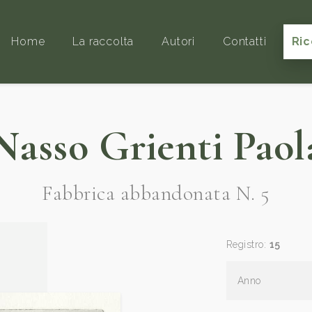
Home
La raccolta
Autori
Contatti
Ric
Nasso Grienti Paol
Fabbrica abbandonata N. 5
Registro:
15
Anno