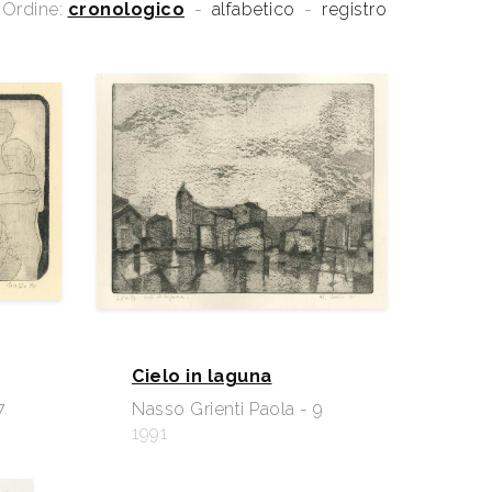
Ordine:
cronologico
-
alfabetico
-
registro
Cielo in laguna
7
Nasso Grienti Paola - 9
1991