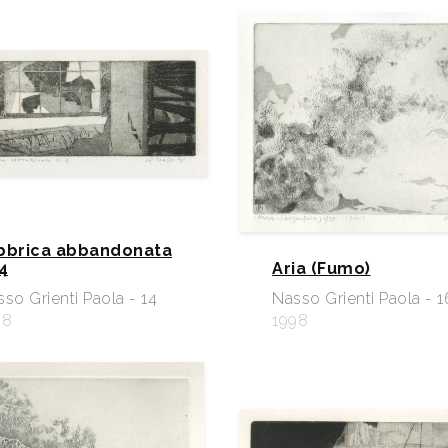
bbrica abbandonata
4
Aria (Fumo)
so Grienti Paola - 14
Nasso Grienti Paola - 1
98
1998