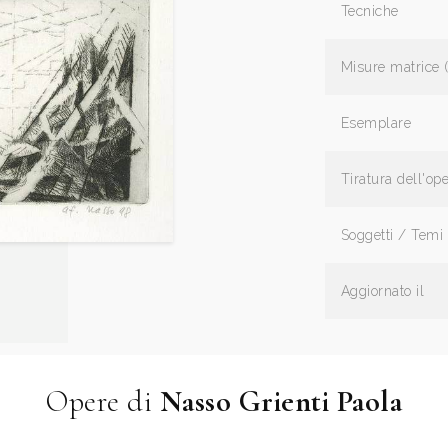
Tecniche
Misure matrice 
Esemplare
Tiratura dell'op
Soggetti / Temi
Aggiornato il
Opere di
Nasso Grienti Paola