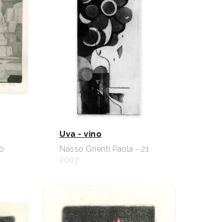
Uva - vino
20
Nasso Grienti Paola - 21
2007