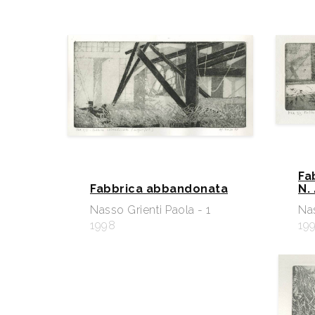
Fa
Fabbrica abbandonata
N. 
Nasso Grienti Paola - 1
Nas
1998
19