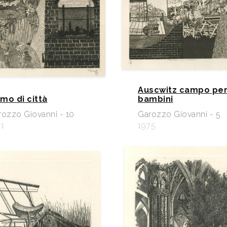
Auscwitz campo pe
mo di città
bambini
rozzo Giovanni - 10
Garozzo Giovanni - 5
1
1975