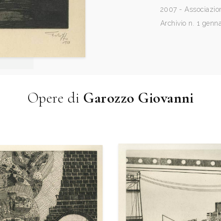
2007 - Associazion
Archivio n. 1 genna
Opere di
Garozzo Giovanni