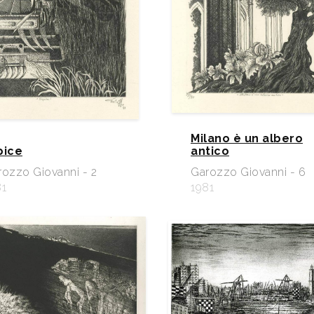
Milano è un albero
pice
antico
rozzo Giovanni - 2
Garozzo Giovanni - 6
81
1981