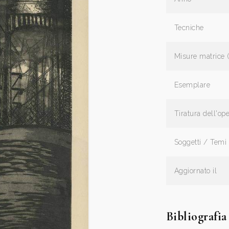
Tecniche
Misure matrice 
Esemplare
Tiratura dell'op
Soggetti / Temi
Aggiornato il
Bibliografia