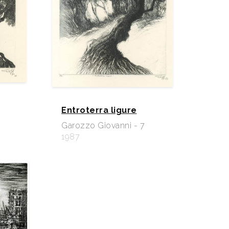
Entroterra ligure
Garozzo Giovanni - 7
1987