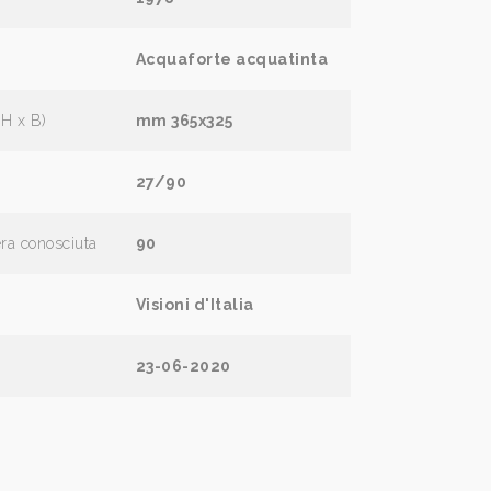
Acquaforte acquatinta
(H x B)
mm 365x325
27/90
era conosciuta
90
Visioni d'Italia
23-06-2020