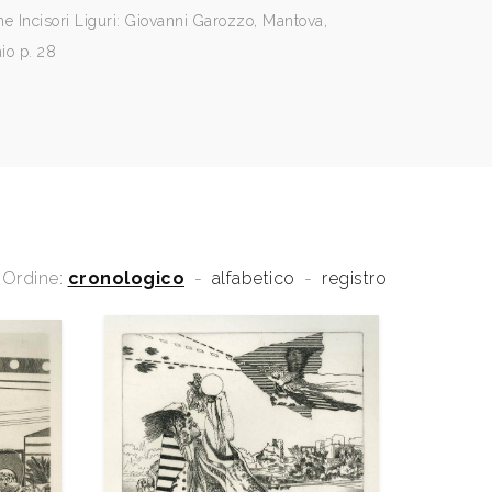
e Incisori Liguri: Giovanni Garozzo, Mantova,
io p. 28
Ordine:
cronologico
-
alfabetico
-
registro