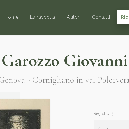
Home
La raccolta
Autori
Contatti
Ric
Garozzo Giovanni
Genova - Cornigliano in val Polcever
Registro:
3
Anno