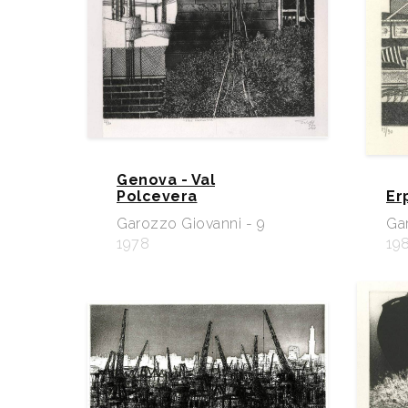
Genova - Val
Polcevera
Er
Garozzo Giovanni - 9
Ga
1978
19