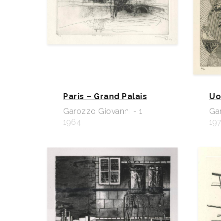
Paris – Grand Palais
Uo
Garozzo Giovanni - 1
Ga
1964
197