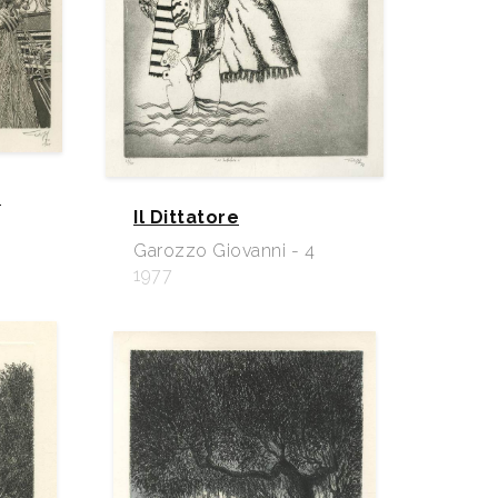
r
Il Dittatore
Garozzo Giovanni - 4
1977