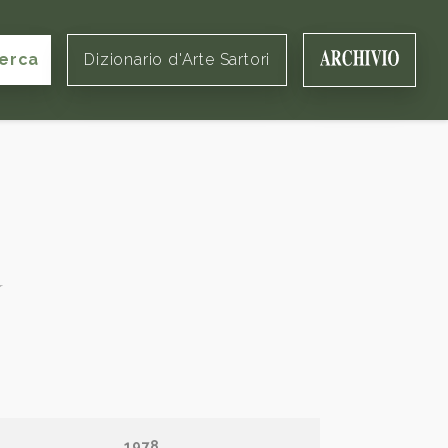
erca
Dizionario d'Arte Sartori
a
1978